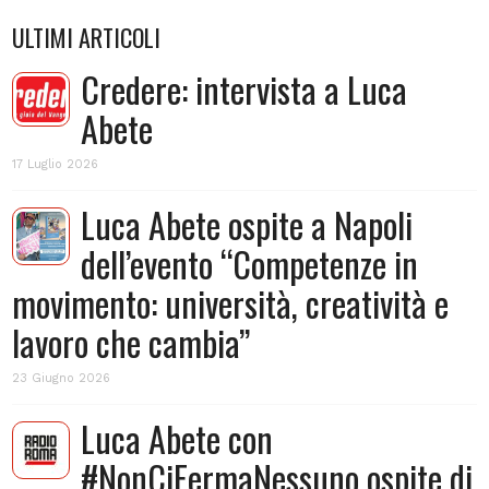
ULTIMI ARTICOLI
Credere: intervista a Luca
Abete
17 Luglio 2026
Luca Abete ospite a Napoli
dell’evento “Competenze in
movimento: università, creatività e
lavoro che cambia”
23 Giugno 2026
Luca Abete con
#NonCiFermaNessuno ospite di