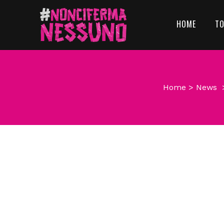
HOME
T
Home
>
News