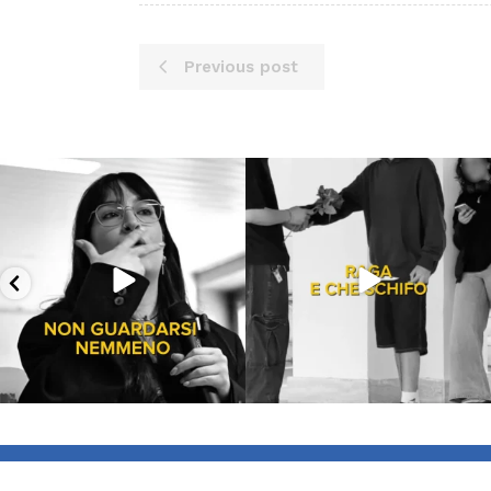
Previous post
Lug 16
Lug 13
53
1
199
10