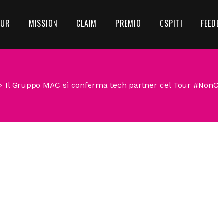
OUR
MISSION
CLAIM
PREMIO
OSPITI
FEED
>
Il Gruppo MAC si conferma tech partner del Tour #No