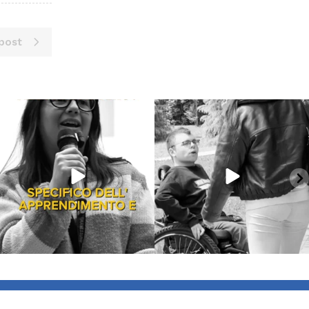
post
Giu 18
Giu 16
871
33
6966
381