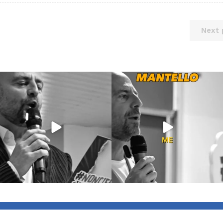
Next 
Lug 9
Giu 21
54
2
97
1