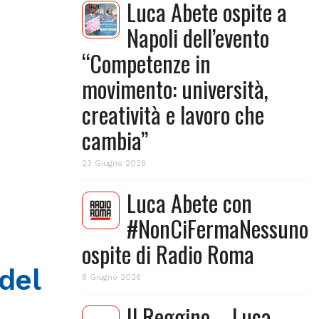
Luca Abete ospite a
Napoli dell’evento
“Competenze in
movimento: università,
creatività e lavoro che
cambia”
23 Giugno 2026
Luca Abete con
#NonCiFermaNessuno
ospite di Radio Roma
del
8 Giugno 2026
Il Reggino – Luca