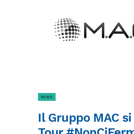
NEWS
Il Gruppo MAC si
Tour #NonCiFer