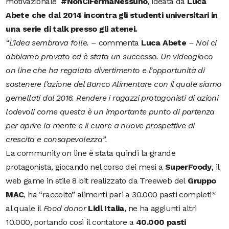
motivazionale
#NonCiFermaNessuno
, ideata da
Luca
Abete che dal 2014 incontra gli studenti universitari in
una serie di talk presso gli atenei.
“L’idea sembrava folle. –
commenta
Luca Abete
– Noi ci
abbiamo provato ed è stato un successo. Un videogioco
on line che ha regalato divertimento e l’opportunità di
sostenere l’azione del Banco Alimentare con il quale siamo
gemellati dal 2016. Rendere i ragazzi protagonisti di azioni
lodevoli come questa è un importante punto di partenza
per aprire la mente e il cuore a nuove prospettive di
crescita e consapevolezza”.
La community on line è stata quindi la grande
protagonista, giocando nel corso dei mesi a
SuperFoody
, il
web game in stile 8 bit realizzato da Treeweb del
Gruppo
MAC
, ha “raccolto” alimenti pari a 30.000 pasti completi*
al quale il
Food donor
Lidl Italia
, ne ha aggiunti altri
10.000, portando così il contatore a
40.000 pasti