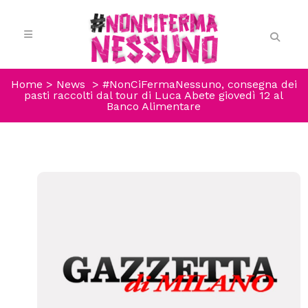
Home
>
News
>
#NonCiFermaNessuno, consegna dei
pasti raccolti dal tour di Luca Abete giovedì 12 al
Banco Alimentare