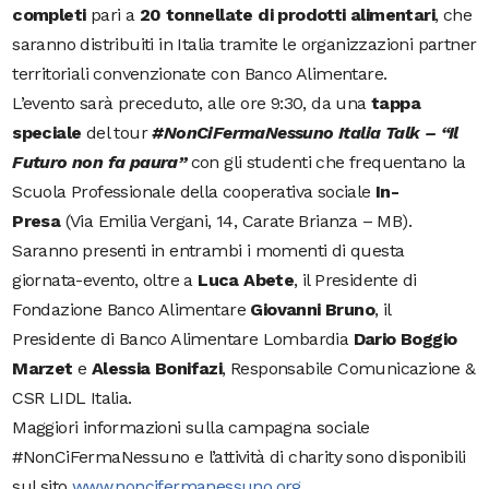
completi
pari a
20 tonnellate di prodotti alimentari
, che
saranno distribuiti in Italia tramite le organizzazioni partner
territoriali convenzionate con Banco Alimentare.
L’evento sarà preceduto, alle ore 9:30, da una
tappa
speciale
del tour
#NonCiFermaNessuno Italia Talk – “Il
Futuro non fa paura”
con gli studenti che frequentano la
Scuola Professionale della cooperativa sociale
In-
Presa
(Via Emilia Vergani, 14, Carate Brianza – MB).
Saranno presenti in entrambi i momenti di questa
giornata-evento, oltre a
Luca Abete
, il Presidente di
Fondazione Banco Alimentare
Giovanni Bruno
, il
Presidente di Banco Alimentare Lombardia
Dario Boggio
Marzet
e
Alessia Bonifazi
, Responsabile Comunicazione &
CSR LIDL Italia.
Maggiori informazioni sulla campagna sociale
#NonCiFermaNessuno e l’attività di charity sono disponibili
sul sito
www.noncifermanessuno.org