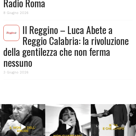
Radio Roma
8 Giugno 2026
Il Reggino – Luca Abete a
Reggio Calabria: la rivoluzione
della gentilezza che non ferma
nessuno
3 Giugno 2026
Lug 31
Lug 16
Lug 13
213
4
53
1
199
10