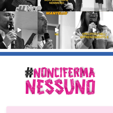
Lug 9
Giu 21
Giu 18
54
2
97
1
871
33