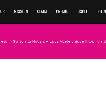
OUR
MISSION
CLAIM
PREMIO
OSPITI
FEED
ress
>
Striscia la Notizia – Luca Abete chiude il tour tra g