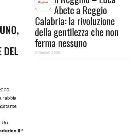
Abete a Reggio
Calabria: la rivoluzione
SUNO,
della gentilezza che non
ferma nessuno
E DEL
3 Giugno 2026
 2000
a rabbia
nostante
. Un
ederico II”