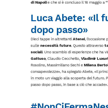
di Napoli
e che si è concluso il 16 maggio a
“
Luca Abete: «Il 
dopo passo»
Dieci tappe in altrettanti
Atenei
, l’occasione
sulle
necessità future
. Questo attraverso
ta
sociali
. Uno scambio di esperienze che ha vis
Gattuso
, Claudio Cecchetto,
Vladimir Luxur
Rosolino, Massimiliano Sechi e
Milena Bertol
consapevolezze», ha spiegato Abete, «Il princi
in moto un viaggio alla scoperta del futuro.
passo dopo passo, in base a ciò che accade».
#NonCiFermaNes