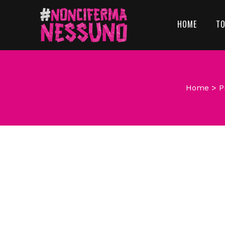
HOME
T
Home
>
P