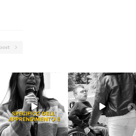
post
Giu 16
Giu 14
6982
383
286
14