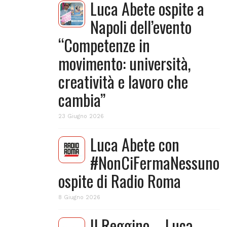
Luca Abete ospite a
Napoli dell’evento
“Competenze in
movimento: università,
creatività e lavoro che
cambia”
23 Giugno 2026
Luca Abete con
#NonCiFermaNessuno
ospite di Radio Roma
8 Giugno 2026
Il Reggino – Luca