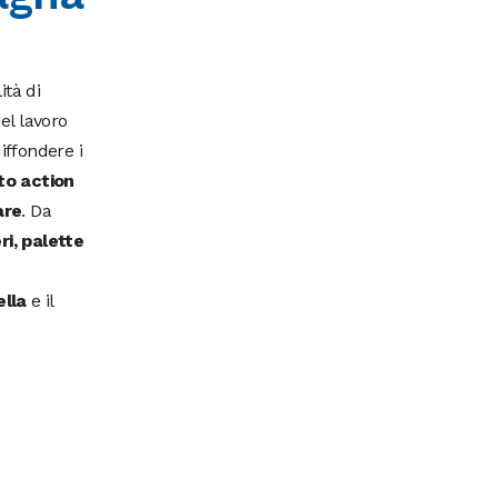
ità di
el lavoro
iffondere i
 to action
are
. Da
ri, palette
ella
e il