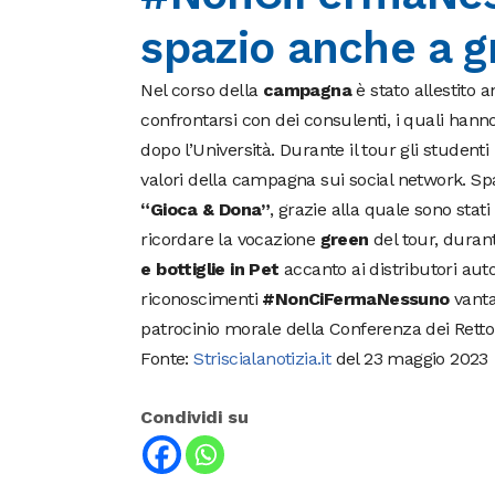
spazio anche a g
Nel corso della
campagna
è stato allestito 
confrontarsi con dei consulenti, i quali hann
dopo l’Università. Durante il tour gli studenti
valori della campagna sui social network. Spaz
“Gioca & Dona”
, grazie alla quale sono stati
ricordare la vocazione
green
del tour, durant
e bottiglie in Pet
accanto ai distributori auto
riconoscimenti
#NonCiFermaNessuno
vanta
patrocinio morale della Conferenza dei Rettori
Fonte:
Striscialanotizia.it
del 23 maggio 2023
Condividi su