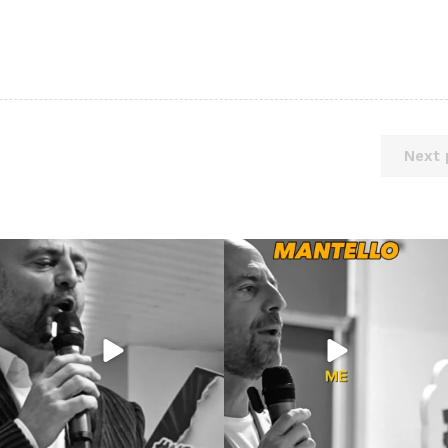
Next 
Giu 21
Giu 18
97
1
871
33