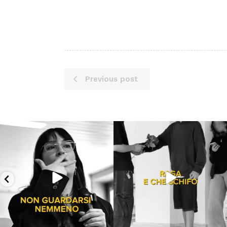
Previous post
Lug 13
Lug 9
199
10
54
2