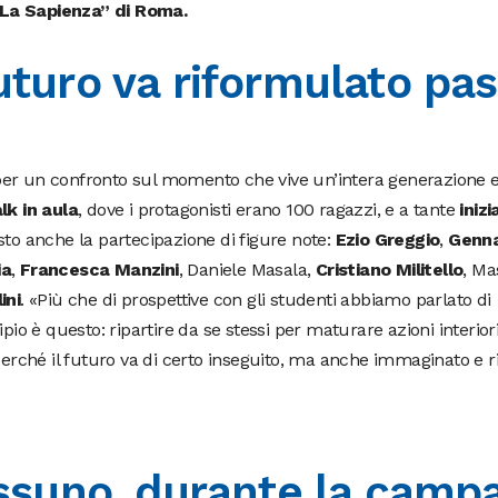
La Sapienza” di Roma.
futuro va riformulato pa
 per un confronto sul momento che vive un’intera generazione 
lk in aula
, dove i protagonisti erano 100 ragazzi, e a tante
inizi
to anche la partecipazione di figure note:
Ezio Greggio
,
Genn
ia
,
Francesca Manzini
, Daniele Masala,
Cristiano Militello
, Ma
ini
. «Più che di prospettive con gli studenti abbiamo parlato di
pio è questo: ripartire da se stessi per maturare azioni interior
 Perché il futuro va di certo inseguito, ma anche immaginato e 
suno, durante la camp