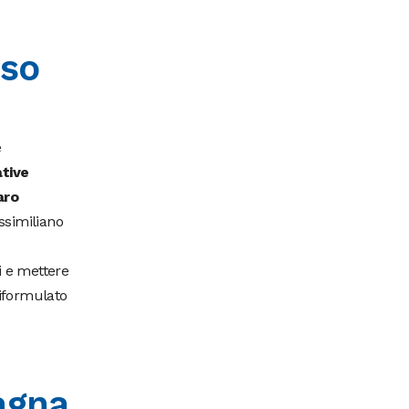
sso
e
ative
aro
ssimiliano
i e mettere
riformulato
agna