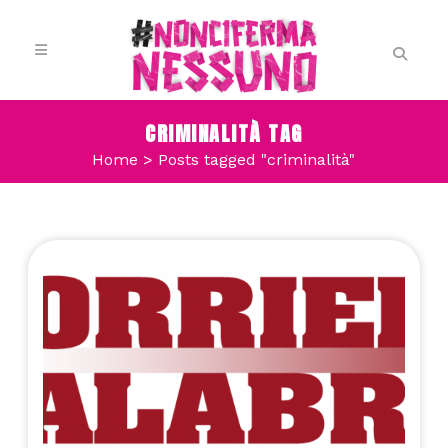
CRIMINALITÀ TAG
Home
>
Posts tagged "criminalità"