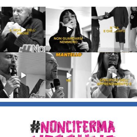
Lug 31
Lug 16
Lug 13
213
4
53
1
199
10
Lug 9
Giu 21
Giu 18
54
2
97
1
871
33