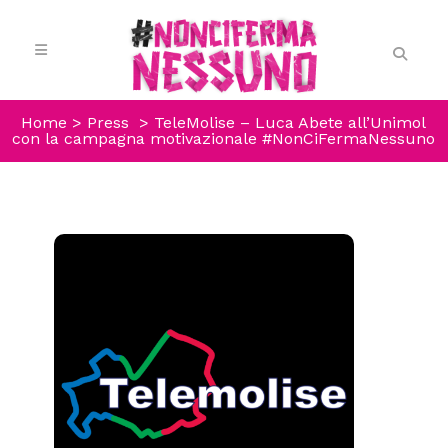
Home
>
Press
>
TeleMolise – Luca Abete all’Unimol
con la campagna motivazionale #NonCiFermaNessuno