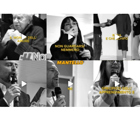
Lug 31
Lug 16
Lug 13
214
4
53
1
199
10
Lug 9
Giu 21
Giu 18
54
2
97
1
871
33