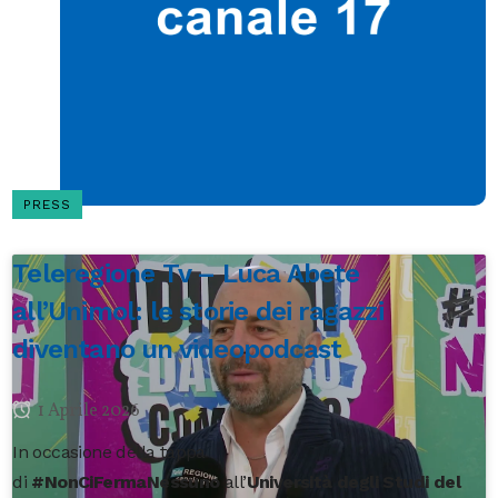
PRESS
Teleregione Tv – Luca Abete
all’Unimol: le storie dei ragazzi
diventano un videopodcast
1 Aprile 2026
In occasione della tappa
di
#NonCiFermaNessuno
all’
Università degli Studi del