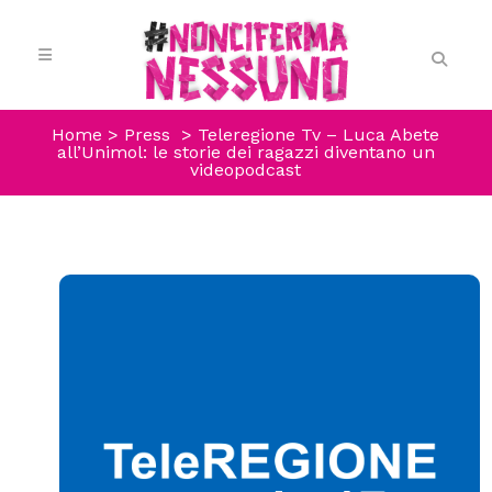
Home
>
Press
>
Teleregione Tv – Luca Abete
all’Unimol: le storie dei ragazzi diventano un
videopodcast