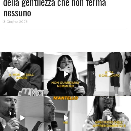
della gentilezza che non ferma
nessuno
3 Giugno 2026
Lug 31
Lug 16
Lug 13
213
4
53
1
199
10
Lug 9
Giu 21
Giu 18
54
2
97
1
871
33