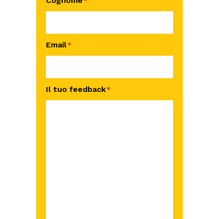
Cognome
*
Email
*
Il tuo feedback
*