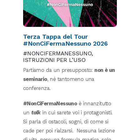
Terza Tappa del Tour
#NonCiFermaNessuno 2026
#NONCIFERMANESSUNO,
ISTRUZIONI PER L’USO
Partiamo da un presupposto:
non è un
seminario
, né tantomeno una
conferenza.
#NonCiFermaNessuno
è innanzitutto
un
talk
in cui sarete voi i protagonisti.
Si parla di ostacoli, sogni, di come si
cade per poi rialzarsi.
Nessuna lezione
di vita, nessuna formula magica, solo