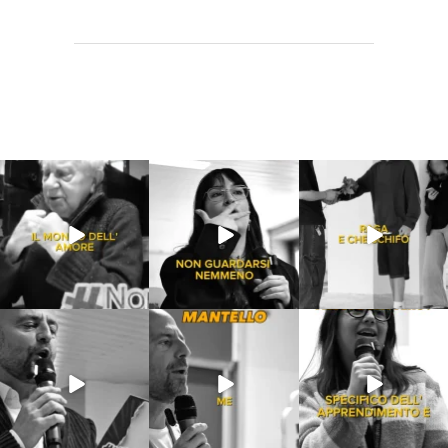
Lug 31
Lug 16
Lug 13
213
4
53
1
199
10
Lug 9
Giu 21
Giu 18
54
2
97
1
871
33