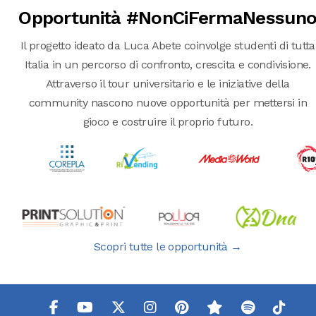
Opportunità #NonCiFermaNessun
Il progetto ideato da Luca Abete coinvolge studenti di tutta
Italia in un percorso di confronto, crescita e condivisione.
Attraverso il tour universitario e le iniziative della
community nascono nuove opportunità per mettersi in
gioco e costruire il proprio futuro.
Scopri tutte le opportunità →