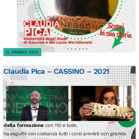
IL PREMIO 2021
Claudia Pica – CASSINO – 2021
30 Marzo 2021
Il Premio #NonCiFermaNessuno Cassino Talk è stato
assegnato a
Claudia
Pica
Laureata ad ottobre 2020 in
Scienze dell’educazione e
della formazione
con 110 e lode,
ha seguito con costanza tutti i corsi previsti con grande