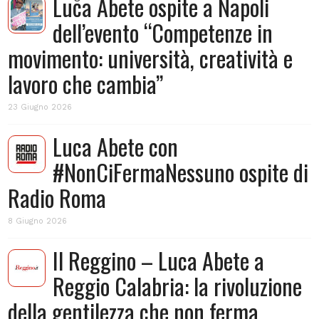
Luca Abete ospite a Napoli
dell’evento “Competenze in
movimento: università, creatività e
lavoro che cambia”
23 Giugno 2026
Luca Abete con
#NonCiFermaNessuno ospite di
Radio Roma
8 Giugno 2026
Il Reggino – Luca Abete a
Reggio Calabria: la rivoluzione
della gentilezza che non ferma