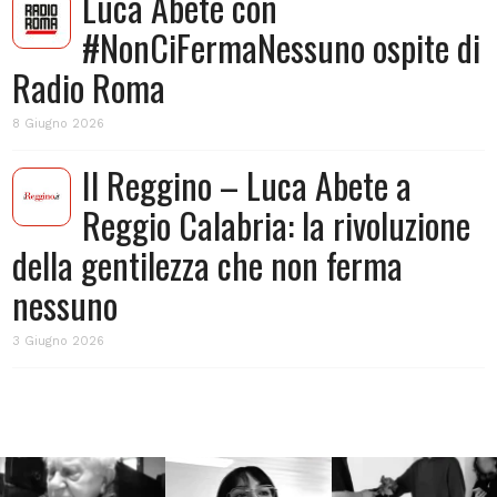
Luca Abete con
#NonCiFermaNessuno ospite di
Radio Roma
8 Giugno 2026
Il Reggino – Luca Abete a
Reggio Calabria: la rivoluzione
della gentilezza che non ferma
nessuno
3 Giugno 2026
Lug 31
Lug 16
Lug 13