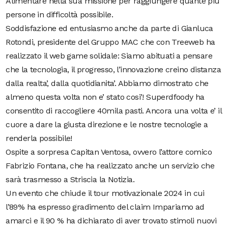
Alimentare nella sua missione per raggiungere quante più
persone in difficoltà possibile.
Soddisfazione ed entusiasmo anche da parte di Gianluca
Rotondi, presidente del Gruppo MAC che con Treeweb ha
realizzato il web game solidale: Siamo abituati a pensare
che la tecnologia, il progresso, l’innovazione creino distanza
dalla realta’, dalla quotidianita’. Abbiamo dimostrato che
almeno questa volta non e’ stato cosi’! Superdfoody ha
consentito di raccogliere 40mila pasti. Ancora una volta e’ il
cuore a dare la giusta direzione e le nostre tecnologie a
renderla possibile!
Ospite a sorpresa Capitan Ventosa, ovvero l’attore comico
Fabrizio Fontana, che ha realizzato anche un servizio che
sarà trasmesso a Striscia la Notizia.
Un evento che chiude il tour motivazionale 2024 in cui
l’89% ha espresso gradimento del claim Impariamo ad
amarci e il 90 % ha dichiarato di aver trovato stimoli nuovi