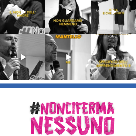
213
4
53
1
199
10
Lug 9
Giu 21
Giu 18
54
2
97
1
871
33