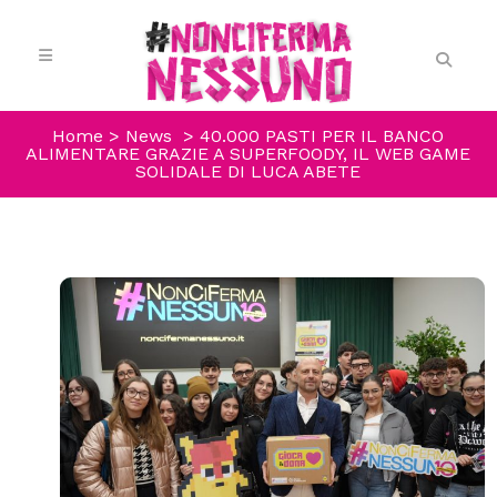
Home
>
News
>
40.000 PASTI PER IL BANCO
ALIMENTARE GRAZIE A SUPERFOODY, IL WEB GAME
SOLIDALE DI LUCA ABETE