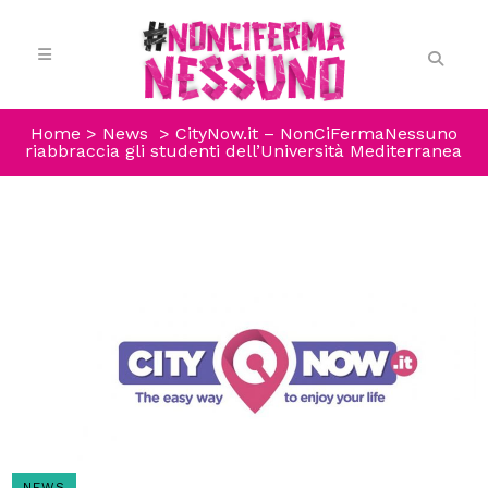
Home
>
News
>
CityNow.it – NonCiFermaNessuno
riabbraccia gli studenti dell’Università Mediterranea
NEWS