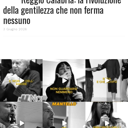
della gentilezza che non ferma
nessuno
3 Giugno 2026
Lug 31
Lug 16
Lug 13
213
4
53
1
199
10
Lug 9
Giu 21
Giu 18
54
2
97
1
871
33