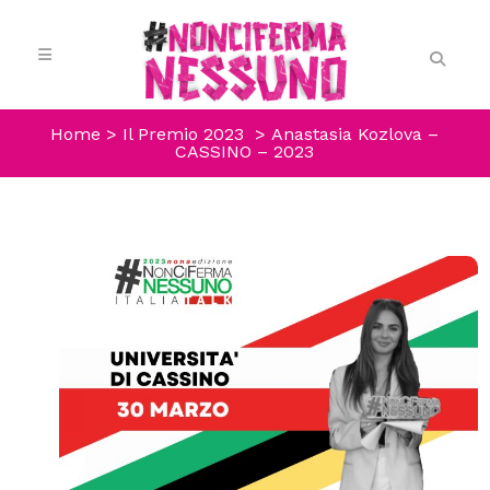
Home
>
Il Premio 2023
>
Anastasia Kozlova –
CASSINO – 2023