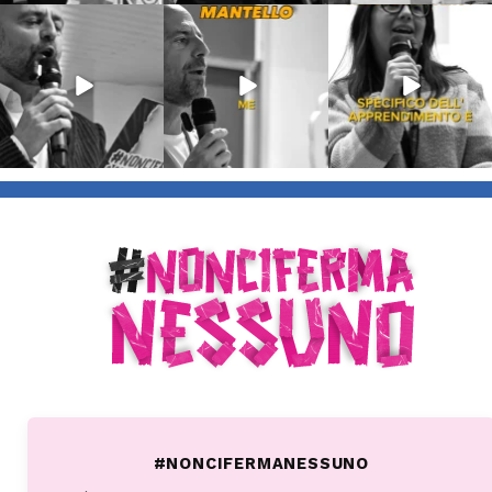
Lug 9
Giu 21
Giu 18
54
2
97
1
871
33
#NONCIFERMANESSUNO