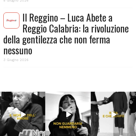
8 Giugno 2026
Il Reggino – Luca Abete a
Reggio Calabria: la rivoluzione
della gentilezza che non ferma
nessuno
3 Giugno 2026
Lug 31
Lug 16
Lug 13
214
4
53
1
199
10