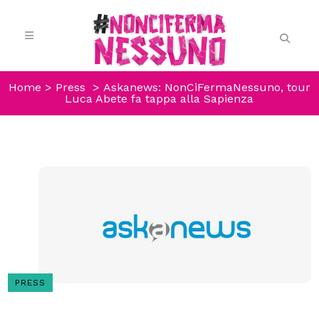
Home
>
Press
>
Askanews: NonCiFermaNessuno, tour
Luca Abete fa tappa alla Sapienza
PRESS