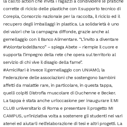
la call to action che invita i ragazzi a condividere le pratiche
corrette di riciclo delle plastiche con il supporto tecnico di
Corepla, Consorzio nazionale per la raccolta, il riciclo ed il
recupero degli imballaggi in plastica. La solidarietà è uno
dei valori che la campagna diffonde, grazie anche al
gemellaggio con il Banco Alimentare. “L’invito a diventare
#VolontariodelBanco” – spiega Abete – riempie il cuore e
supporta l’impegno della rete che opera sul territorio al
servizio di chi vive il disagio della fame”.
#AmiciRari è invece il gemellaggio con UNIAMO, la
Federazione delle associazioni che sostengono bambini
affetti da malattie rare, in particolare, in questa tappa,
quelli colpiti Distrofia muscolare di Duchenne e Becker.
La tappa è stata anche un’occasione per inaugurare il MI
CLUB universitario di Roma e presentare il progetto MI
CAMPUS, un’iniziativa volta a sostenere gli studenti nei vari
atenei ed aiutarli nell’elaborazione di tesi e altri progetti. La