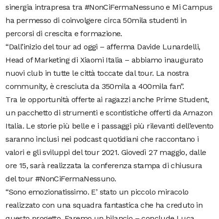
sinergia intrapresa tra #NonCiFermaNessuno e Mi Campus
ha permesso di coinvolgere circa 50mila studenti in
percorsi di crescita e formazione.
“Dall’inizio del tour ad oggi – afferma Davide Lunardelli,
Head of Marketing di Xiaomi Italia – abbiamo inaugurato
nuovi club in tutte le città toccate dal tour. La nostra
community, è cresciuta da 350mila a 400mila fan”.
Tra le opportunità offerte ai ragazzi anche Prime Student,
un pacchetto di strumenti e scontistiche offerti da Amazon
Italia. Le storie più belle e i passaggi più rilevanti dell’evento
saranno inclusi nei podcast quotidiani che raccontano i
valori e gli sviluppi del tour 2021. Giovedì 27 maggio, dalle
ore 15, sarà realizzata la conferenza stampa di chiusura
del tour #NonCiFermaNessuno.
“Sono emozionatissimo. E’ stato un piccolo miracolo
realizzato con una squadra fantastica che ha creduto in
questo progetto. Faremo un bilancio – conclude Luca