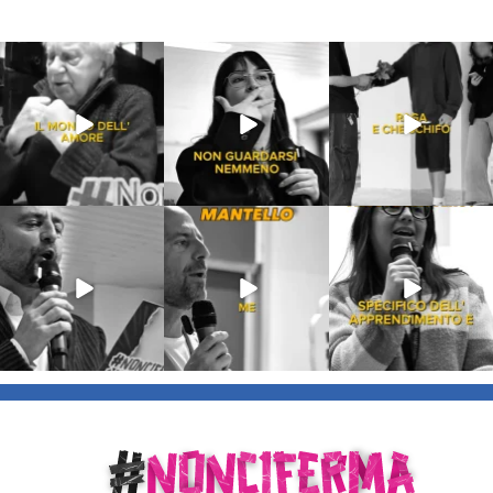
Lug 31
Lug 16
Lug 13
213
4
53
1
199
10
Lug 9
Giu 21
Giu 18
54
2
97
1
871
33