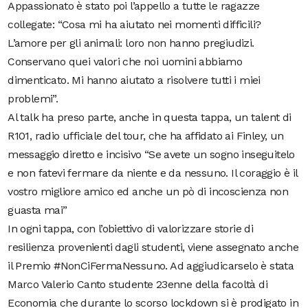
Appassionato è stato poi l’appello a tutte le ragazze
collegate: “Cosa mi ha aiutato nei momenti difficili?
L’amore per gli animali: loro non hanno pregiudizi.
Conservano quei valori che noi uomini abbiamo
dimenticato. Mi hanno aiutato a risolvere tutti i miei
problemi”.
Al talk ha preso parte, anche in questa tappa, un talent di
R101, radio ufficiale del tour, che ha affidato ai Finley, un
messaggio diretto e incisivo “Se avete un sogno inseguitelo
e non fatevi fermare da niente e da nessuno. Il coraggio è il
vostro migliore amico ed anche un pò di incoscienza non
guasta mai”
In ogni tappa, con l’obiettivo di valorizzare storie di
resilienza provenienti dagli studenti, viene assegnato anche
il Premio #NonCiFermaNessuno. Ad aggiudicarselo è stata
Marco Valerio Canto studente 23enne della facoltà di
Economia che durante lo scorso lockdown si è prodigato in