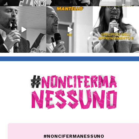
Lug 9
Giu 21
Giu 18
54
2
97
1
871
33
#NONCIFERMANESSUNO