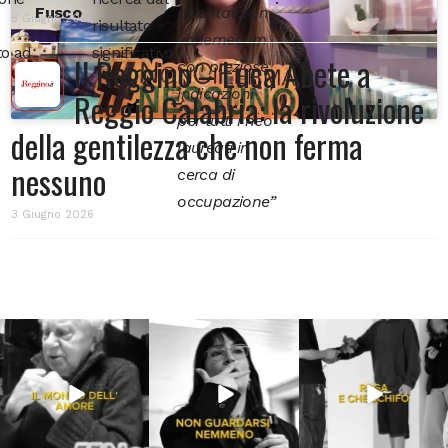
Fusco
diventata un
8 Giugno 2026
risultato
vademecum
to ad
significativo:
Il Reggino – Luca Abete a
con preziose
indicazioni
Reggio Calabria: la rivoluzione
per tutti i neo
della gentilezza che non ferma
laureati in
nessuno
cerca di
occupazione”
3 Giugno 2026
Lug 31
Lug 16
Lug 13
214
4
53
1
199
10