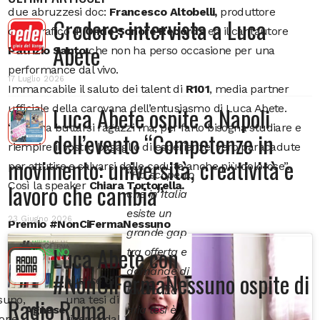
due abruzzesi doc:
Francesco Altobelli,
produttore
Credere: intervista a Luca
discografico di
Onde Sonore Records
ed il cantautore
Abete
Patrizio Santo
che non ha perso occasione per una
performance dal vivo.
17 Luglio 2026
Immancabile il saluto dei talent di
R101
, media partner
ufficiale della carovana dell’entusiasmo di Luca Abete.
Luca Abete ospite a Napoli
“Bisogna buttarsi ragazzi ma, per farlo bisogna studiare e
dell’evento “Competenze in
riempire il vostro bagaglio di esperienze, vero paracadute
movimento: università, creatività e
per attutire e salvarsi dalle cadute anche più dolorose”.
“Ho scoperto
Così la speaker
lavoro che cambia”
Chiara Tortorella.
che in Italia
Video
esiste un
23 Giugno 2026
Player
Premio #NonCiFermaNessuno
grande gap
Luca Abete con
tra offerta e
domande di
#NonCiFermaNessuno ospite di
autrice di
lavoro. La
Radio Roma
suno,
una tesi di
Agnese
mia tesi è
orie
ricerca dal
.