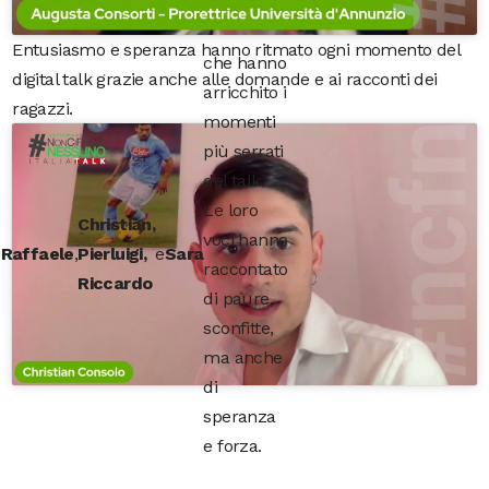
Entusiasmo e speranza hanno ritmato ogni momento del
che hanno
digital talk grazie anche alle domande e ai racconti dei
arricchito i
ragazzi.
momenti
più serrati
del talk.
e
Le loro
Christian,
voci hanno
Raffaele
,
Pierluigi,
e
Sara
raccontato
Riccardo
di paure,
sconfitte,
ma anche
di
speranza
e forza.