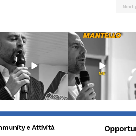
Next 
Giu 21
Giu 18
2
97
1
871
3
munity e Attività
Opportu