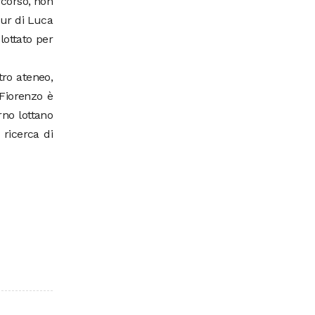
rcorso, non
our di Luca
lottato per
tro ateneo,
 Fiorenzo è
rno lottano
 ricerca di