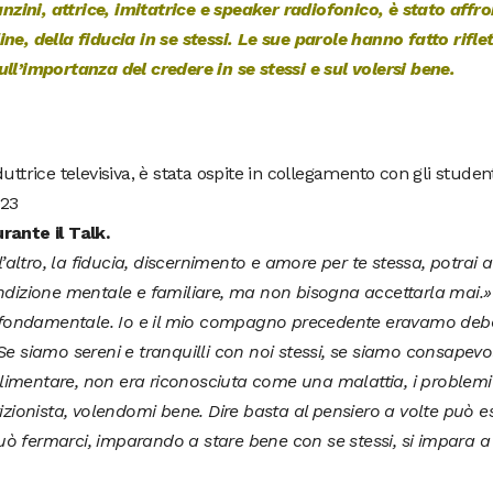
ini, attrice, imitatrice e speaker radiofonico, è stato affro
ne, della fiducia in se stessi.
Le sue parole hanno fatto riflet
ull’importanza del credere in se stessi e sul volersi bene.
nduttrice televisiva, è stata ospite in collegamento con gli studen
023
rante il Talk.
l’altro, la fiducia, discernimento e amore per te stessa, potrai 
ondizione mentale e familiare, ma non bisogna accettarla mai.
»
 è fondamentale. Io e il mio compagno precedente eravamo debo
e siamo sereni e tranquilli con noi stessi, se siamo consapevol
imentare, non era riconosciuta come una malattia, i problemi
izionista, volendomi bene. Dire basta al pensiero a volte può e
ò fermarci, imparando a stare bene con se stessi, si impara a