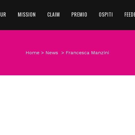
OUR
MISSION
CLAIM
PREMIO
OSPITI
FEED
Home
>
News
>
Francesca Manzini