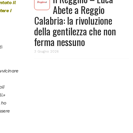
ntato il
Abete a Reggio
tere i
Calabria: la rivoluzione
della gentilezza che non
ferma nessuno
ti
3 Giugno 2026
avvicinare
li
i.
»
 ho
ssere