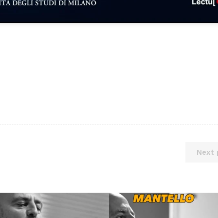
Next 
Lug 9
Giu 21
54
2
97
1