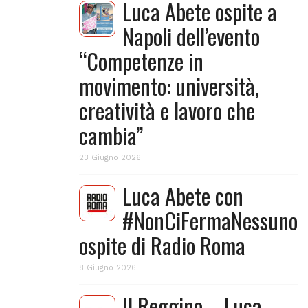
Luca Abete ospite a
Napoli dell’evento
“Competenze in
movimento: università,
creatività e lavoro che
cambia”
23 Giugno 2026
Luca Abete con
#NonCiFermaNessuno
ospite di Radio Roma
8 Giugno 2026
Il Reggino – Luca