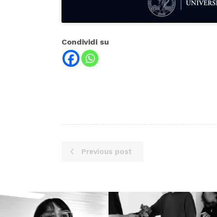
Condividi su
Previous post
Lug 16
Lug 13
53
1
199
10