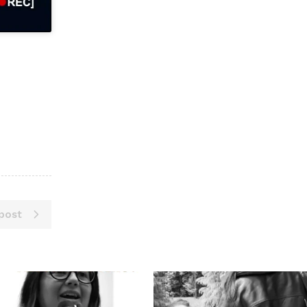
post
Giu 18
Giu 16
871
33
6963
381