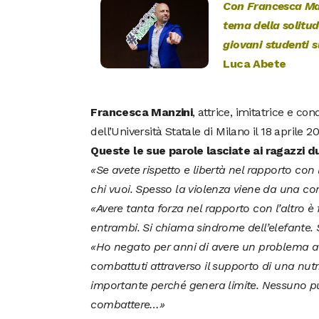
Con Francesca Manz
tema della solitudi
giovani studenti s
Luca Abete
Francesca Manzini
, attrice, imitatrice e co
dell’Università Statale di Milano il 18 aprile 2
Queste le sue parole lasciate ai ragazzi du
«
Se avete rispetto e libertà nel rapporto con 
chi vuoi. Spesso la violenza viene da una c
«
Avere tanta forza nel rapporto con l’altro
entrambi. Si chiama sindrome dell’elefante. S
«
Ho negato per anni di avere un problema al
combattuti attraverso il supporto di una nutr
importante perché genera limite. Nessuno pu
combattere…
»