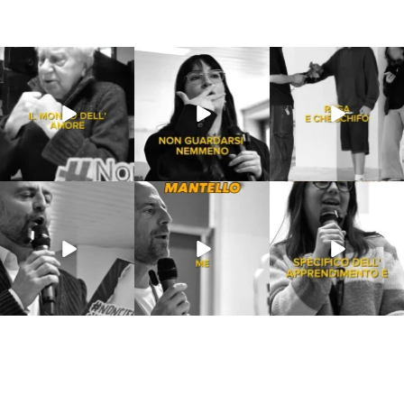
Lug 31
Lug 16
Lug 13
213
4
53
1
199
10
Lug 9
Giu 21
Giu 18
54
2
97
1
871
33