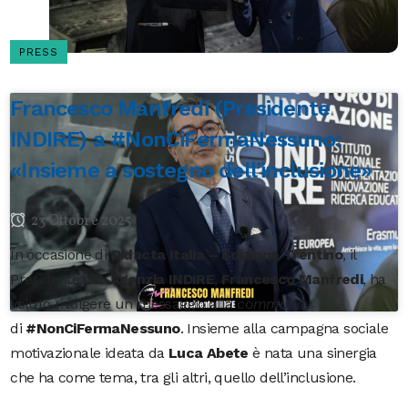
PRESS
Francesco Manfredi (Presidente
INDIRE) a #NonCiFermaNessuno:
«Insieme a sostegno dell’inclusione»
23 Ottobre 2025
In occasione di
Didacta Italia – Edizione Trentino
, il
Presidente dell’
Agenzia INDIRE
,
Francesco Manfredi
, ha
voluto rivolgere un messaggio alla
community
di
#NonCiFermaNessuno
. Insieme alla campagna sociale
motivazionale ideata da
Luca Abete
è nata una sinergia
che ha come tema, tra gli altri, quello dell’inclusione.