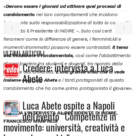
«
Devono
essere i giovani ad attivare quei processi di
cambiamento
nei loro comportamenti che incidono
fortemente sulla responsabilizzazione di tutta la
comunità
– ha detto il Presidente di INDIRE –
.
Solo così certi
fenomeni come le differenze di genere, i femminicidi e
momenti drammatici possono essere contrastati.
Il tema
ULTIMI ARTICOLI
dell’inclusione è fondamentale,
così come l’abbattimento
Credere: intervista a Luca
di ogni barriera tra studenti e docenti, tra mondo della
scuola e dell’Università.
È una grande sfida che ci vede
Abete
insieme con Luca Abete
e i tanti protagonisti di questo
cambiamento che ha come primo protagonista il
giovane»
.
17 Luglio 2026
Luca Abete ospite a Napoli
dell’evento “Competenze in
GUARDA L’INTERVISTA AL PRESIDENTE DI INDIRE,
FRANCESCO MANFREDI
movimento: università, creatività e