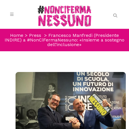
Home
>
Press
>
Francesco Manfredi (Presidente
INDIRE) a #NonCiFermaNessuno: «Insieme a sostegno
dell’inclusione»