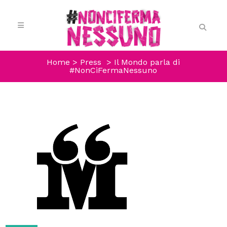
Home
>
Press
>
Il Mondo parla di
#NonCiFermaNessuno