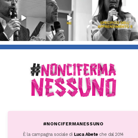
54
2
97
1
871
33
#NONCIFERMANESSUNO
È la campagna sociale di
Luca Abete
che dal 2014