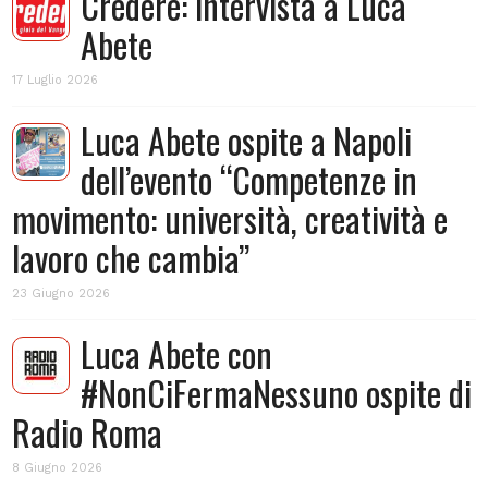
Credere: intervista a Luca
Abete
17 Luglio 2026
Luca Abete ospite a Napoli
dell’evento “Competenze in
movimento: università, creatività e
lavoro che cambia”
23 Giugno 2026
Luca Abete con
#NonCiFermaNessuno ospite di
Radio Roma
8 Giugno 2026