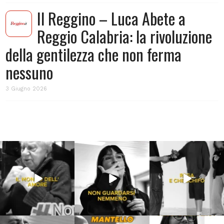
Il Reggino – Luca Abete a
Reggio Calabria: la rivoluzione
della gentilezza che non ferma
nessuno
3 Giugno 2026
Lug 31
Lug 16
Lug 13
211
4
53
1
198
10
Lug 9
Giu 21
Giu 18