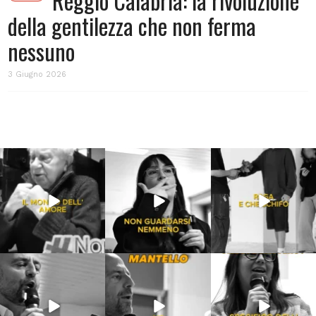
Reggio Calabria: la rivoluzione
della gentilezza che non ferma
nessuno
3 Giugno 2026
Lug 31
Lug 16
Lug 13
213
4
53
1
199
10
Lug 9
Giu 21
Giu 18
54
2
97
1
871
33