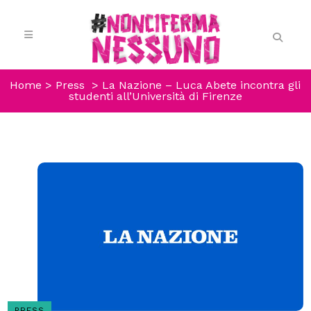
Home
>
Press
>
La Nazione – Luca Abete incontra gli
studenti all’Università di Firenze
PRESS