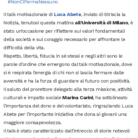
#NonCiFermaNessuno
Il talk motivazionale di
Luca Abete
, inviato di Striscia la
Notizia, tenutosi questa mattina
all’Università
di
Milano
, è
stato un’occasione per riflettere sui valori fondamentali
della società e sul coraggio necessario per affrontare le
difficoltà della vita.
Rispetto, libertà, fiducia in sé stessi e negli altri sono le
parole d’ordine che emergono dal talk motivazionale, dove
si è respirata l’energia di chi non si lascia fermare dalle
avversità e ha la forza di guardare al futuro con positività.
Il saluto del prorettore delegato alla terza missione, attività
culturali e impatto sociale
Marina
Carini
, ha sottolineato
l’importanza del dono e del volontariato, ringraziando Luca
Abete per l’importante iniziativa che dona ai giovani una
maggiore consapevolezza.
Il talk è stato caratterizzato dall’intreccio di storie notevoli