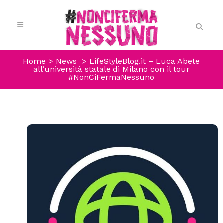
Home
>
News
>
LifeStyleBlog.it – Luca Abete
all’università statale di Milano con il tour
#NonCiFermaNessuno