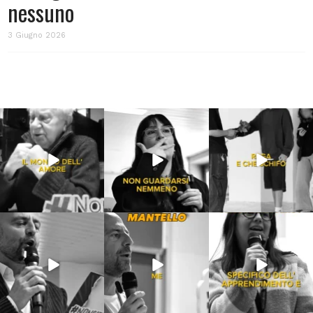
nessuno
3 Giugno 2026
Lug 31
Lug 16
Lug 13
213
4
53
1
199
10
Lug 9
Giu 21
Giu 18
54
2
97
1
871
33