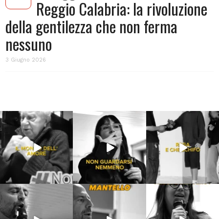
Reggio Calabria: la rivoluzione
della gentilezza che non ferma
nessuno
3 Giugno 2026
Lug 31
Lug 16
Lug 13
213
4
53
1
199
10
Lug 9
Giu 21
Giu 18
54
2
97
1
871
33