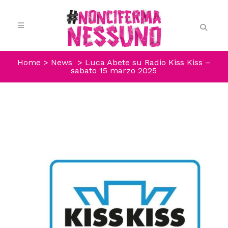
Home
>
News
>
Luca Abete su Radio Kiss Kiss –
sabato 15 marzo 2025