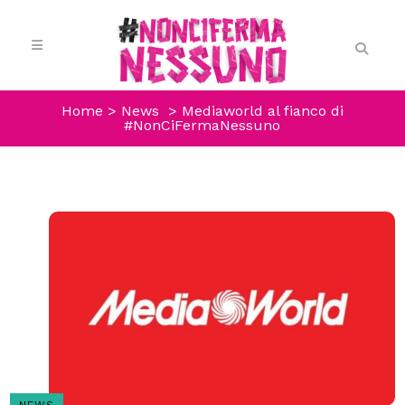
Home
>
News
>
Mediaworld al fianco di
#NonCiFermaNessuno