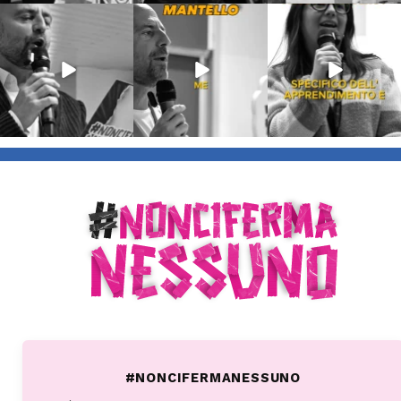
Lug 9
Giu 21
Giu 18
54
2
97
1
871
33
#NONCIFERMANESSUNO