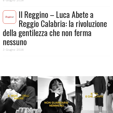
8 Giugno 2026
Il Reggino – Luca Abete a
Reggio Calabria: la rivoluzione
della gentilezza che non ferma
nessuno
3 Giugno 2026
Lug 31
Lug 16
Lug 13
213
4
53
1
199
10