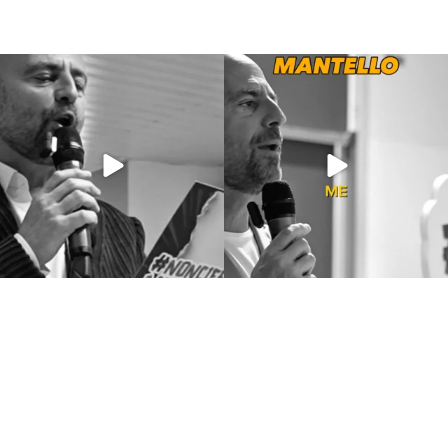
Giu 21
Giu 18
97
1
871
33