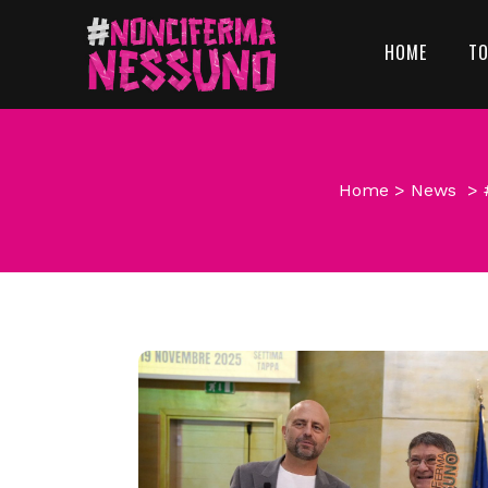
HOME
T
Home
>
News
>