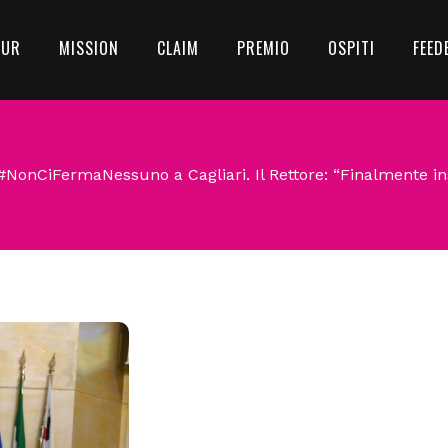
OUR
MISSION
CLAIM
PREMIO
OSPITI
FEED
#NonCiFermaNessuno a Cagliari. Il Rettore: “Finalmente i