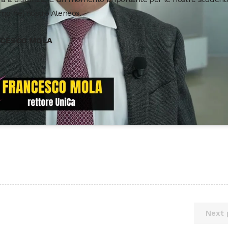
mo nel nostro Ateneo».
NCESCO MOLA
Next 