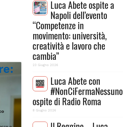
Luca Abete ospite a
Napoli dell’evento
“Competenze in
movimento: università,
creatività e lavoro che
cambia”
re:
23 Giugno 2026
Luca Abete con
#NonCiFermaNessuno
ospite di Radio Roma
co
8 Giugno 2026
Il Reggino – Luca
esse e