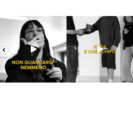
Lug 13
Lug 9
199
10
54
2