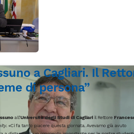
no a Cagliari. Il Retto
eme di persona”
ssuno
all’
Università degli Studi di Cagliari
il Rettore
Frances
ity
. «Ci fa tanto piacere questa giornata. Avevamo già avuto
a a distanza. È un momento importante per le nostre student