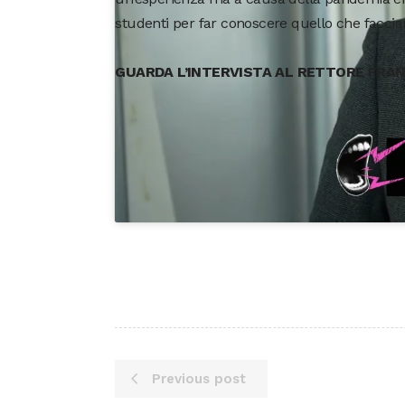
studenti per far conoscere quello che faccia
GUARDA L’INTERVISTA AL RETTORE FRA
Previous post