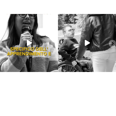
Giu 16
Giu 14
6972
382
286
14