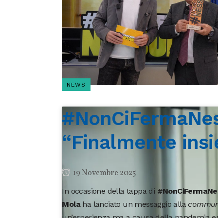
NEWS
#NonCiFermaNessu
“Finalmente insi
19 Novembre 2025
In occasione della tappa di
#NonCiFermaNe
Mola
ha lanciato un messaggio alla
commun
un’esperienza ma a causa della pandemia er