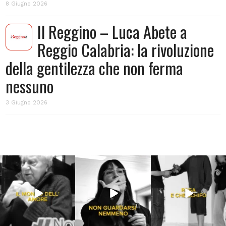
8 Giugno 2026
Il Reggino – Luca Abete a
Reggio Calabria: la rivoluzione
della gentilezza che non ferma
nessuno
3 Giugno 2026
Lug 31
Lug 16
Lug 13
213
4
53
1
199
10