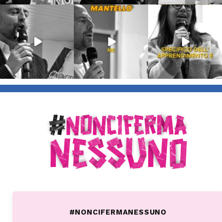
Lug 9
Giu 21
Giu 18
54
2
97
1
871
33
#NONCIFERMANESSUNO