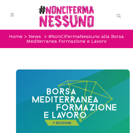
Home
>
News
>
#NonCiFermaNessuno alla Borsa
Mediterranea Formazione e Lavoro