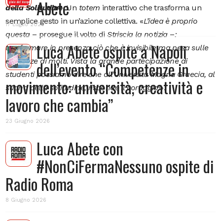
Abete
della Solitudine
. Un
totem
interattivo che trasforma un
semplice gesto in un’azione collettiva. «
L’idea è proprio
17 Luglio 2026
questa
– prosegue il volto di
Striscia la notizia
–
:
Luca Abete ospite a Napoli
trasformare in presenza ciò che è invisibile ma pesa sulle
esistenze di molti. Vista la grande partecipazione di
dell’evento “Competenze in
studenti possiamo dire che all’Università Magna Graecia, al
movimento: università, creatività e
suono della solitudine, risponde il coraggio!
».
lavoro che cambia”
23 Giugno 2026
Luca Abete con
#NonCiFermaNessuno ospite di
Radio Roma
8 Giugno 2026