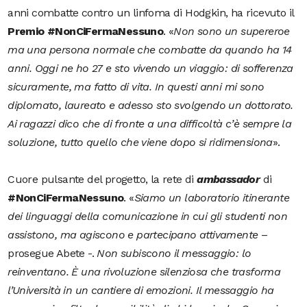
anni combatte contro un linfoma di
Hodgkin, ha ricevuto il
Premio #NonCiFermaNessuno
. «
Non sono un supereroe
ma una persona normale che combatte da quando ha 14
anni. Oggi ne ho 27 e sto vivendo un viaggio: di sofferenza
sicuramente, ma fatto di vita. In questi anni mi sono
diplomato, laureato e adesso sto svolgendo un dottorato.
Ai ragazzi dico che di fronte a una difficoltà c’è sempre la
soluzione, tutto quello che viene dopo si ridimensiona
».
Cuore pulsante del progetto, la rete di
ambassador
di
#NonCiFermaNessuno
. «
Siamo un laboratorio itinerante
dei linguaggi della comunicazione in cui gli studenti non
assistono, ma agiscono e partecipano attivamente
–
prosegue Abete -.
Non subiscono il messaggio: lo
reinventano. È una rivoluzione silenziosa che trasforma
l’Università in un cantiere di emozioni. Il messaggio ha