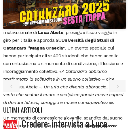
#NonCiFermaNessuno a Catanzaro, la ricetta vincente
contro la solitudine giovanile
#NonCiFermaNessuno
, la campagna sociale
motivazionale di
Luca Abete
, prosegue il suo viaggio in
giro per l’Italia e approda all’
Università degli Studi di
Catanzaro “Magna Graecia”
. Un evento speciale cui
hanno partecipato oltre 400 studenti che hanno accolto
con entusiasmo un momento di condivisione, riflessione e
incoraggiamento collettivo. «
A Catanzaro abbiamo
trasformato la solitudine in un suono collettivo
– dice
entusiasta Abete –
. Un urlo che diventa abbraccio, un
vento che scalda il cuore e scolpisce parole nuove capaci
di donare fiducia, coraggio e nuove consapevolezze
».
ULTIMI ARTICOLI
Un momento di connessione giovanile, scandito dal suono
Credere: intervista a Luca
della grande novità di questa edizione: il
Golden Buzzer