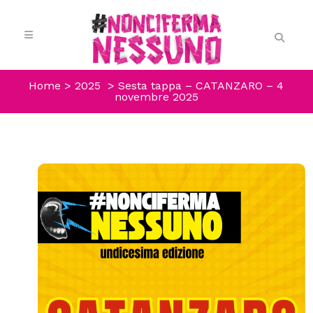
Home
>
2025
>
Sesta tappa – CATANZARO – 4
novembre 2025