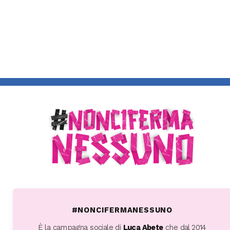
#NONCIFERMANESSUNO
È la campagna sociale di
Luca Abete
che dal 2014