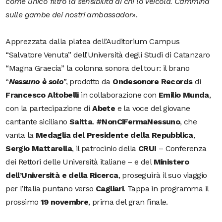
come unico filtro la sensibilità di chi lo veicola. Cammina
sulle gambe dei nostri ambassador
».
Apprezzata dalla platea dell’Auditorium Campus
“Salvatore Venuta” dell’Università degli Studi di Catanzaro
“Magna Graecia” la colonna sonora del tour: il brano
“
Nessuno è solo
”, prodotto da
Ondesonore Records
di
Francesco Altobelli
in collaborazione con
Emilio
Munda
,
con la partecipazione di
Abete
e la voce del giovane
cantante siciliano
Saitta
.
#NonCiFermaNessuno
, che
vanta la
Medaglia del Presidente della Repubblica
,
Sergio Mattarella
, il patrocinio della
CRUI
– Conferenza
dei Rettori delle Università italiane – e del
Ministero
dell’Università e della Ricerca
, proseguirà il suo viaggio
per l’Italia puntano verso
Cagliari
. Tappa in programma il
prossimo
19 novembre
, prima del gran finale.