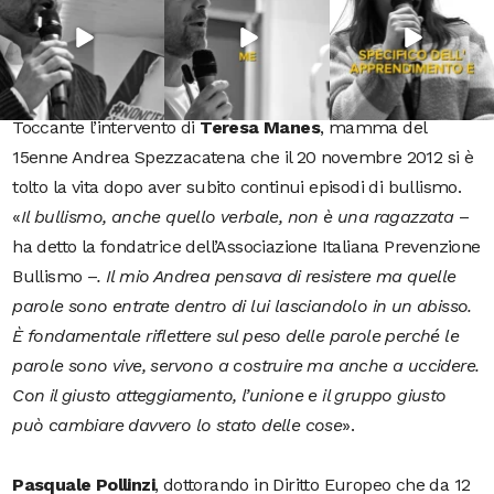
54
2
97
1
871
33
capire come rialzarsi e come non rifare lo stesso errore. La
vita è bella e va vissuta intensamente col sorriso e con uno
scambio reciproco di emozioni
».
Toccante l’intervento di
Teresa Manes
, mamma del
15enne Andrea Spezzacatena che il 20 novembre 2012 si è
tolto la vita dopo aver subito continui episodi di bullismo.
«
Il bullismo, anche quello verbale, non è una ragazzata
–
ha detto la fondatrice dell’Associazione Italiana Prevenzione
Bullismo –
. Il mio Andrea pensava di resistere ma quelle
parole sono entrate dentro di lui lasciandolo in un abisso.
È fondamentale riflettere sul peso delle parole perché le
parole sono vive, servono a costruire ma anche a uccidere.
Con il giusto atteggiamento, l’unione e il gruppo giusto
può cambiare davvero lo stato delle cose
».
Pasquale Pollinzi
,
dottorando in Diritto Europeo che da 12