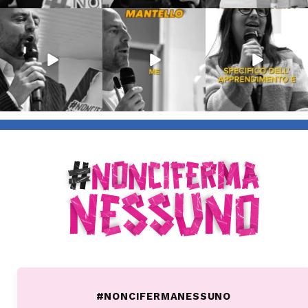
Lug 9
Giu 21
Giu 18
54
2
97
1
871
33
#NONCIFERMANESSUNO