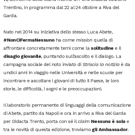
Trentino, in programma dal 22 al 24 ottobre a Riva del
Garda.
Nato nel 2014 su iniziativa dello stesso Luca Abete,
#NonCiFermaNessuno
ha come
mission
quella di
affrontare concretamente temi come la
solitudine
e il
disagio
giovanile
, puntando sull’ascolto e il dialogo. La
campagna sociale del noto inviato di
Striscia la notizia
è da
undici anni in viaggio nelle Università e nelle scuole per
incontrare e ascoltare i giovani di tutto il Paese, le loro
storie, le difficoltà, i sogni e le preoccupazioni.
Il laboratorio permanente di linguaggi della comunicazione
di Abete, partito da Napoli e ora in arrivo a Riva del Garda
per Didacta Trento, porta con sé il
claim
Nessunə è solə
e
tra le novità di questa edizione, troviamo
gli Ambassador
.