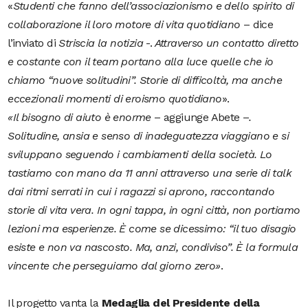
«
Studenti che fanno dell’associazionismo e dello spirito di
collaborazione il loro motore di vita quotidiano
– dice
l’inviato di
Striscia la notizia
-.
Attraverso un contatto diretto
e costante con il team portano alla luce quelle che io
chiamo “nuove solitudini”. Storie di difficoltà, ma anche
eccezionali momenti di eroismo quotidiano
».
«Il bisogno di aiuto è enorme
– aggiunge Abete –
.
Solitudine, ansia e senso di inadeguatezza viaggiano e si
sviluppano seguendo i cambiamenti della società. Lo
tastiamo con mano da 11 anni attraverso una serie di talk
dai ritmi serrati in cui i ragazzi si aprono, raccontando
storie di vita vera. In ogni tappa, in ogni città, non portiamo
lezioni ma esperienze. È come se dicessimo: “il tuo disagio
esiste e non va nascosto. Ma, anzi, condiviso”. È la formula
vincente che perseguiamo dal giorno zero»
.
Il progetto vanta la
Medaglia del Presidente della