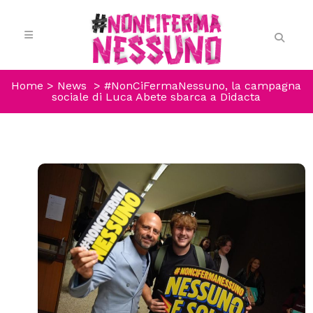
Home
>
News
>
#NonCiFermaNessuno, la campagna
sociale di Luca Abete sbarca a Didacta