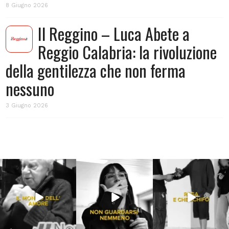
8 Giugno 2026
Il Reggino – Luca Abete a
Reggio Calabria: la rivoluzione
della gentilezza che non ferma
nessuno
3 Giugno 2026
Lug 31
Lug 16
Lug 13
213
4
53
1
199
10