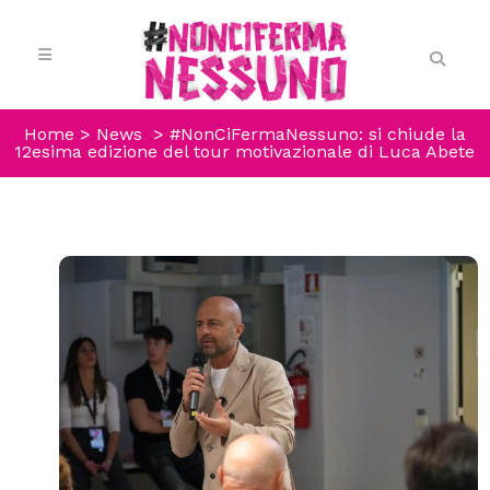
Home
>
News
>
#NonCiFermaNessuno: si chiude la
12esima edizione del tour motivazionale di Luca Abete