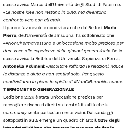
stesso avviso Marco dell’Università degli Studi di Palermo:
«Le nostre idee non restano in aula, ma diventano
confronto vero con gli altri»
.
Il parere favorevole è condiviso anche dai Rettori.
Maria
Pierro
, dell’Università dell’Insubria, ha sottolineato che
«#NonCiFermaNessuno è un’occasione molto preziosa per
dare voce alle esperienze delle giovani generazioni».
Dello
stesso avviso la Rettrice dell’Università Sapienza di Roma,
Antonella Polimeni
:
«Ascoltare rafforza le relazioni, riduce
le distanze e aiuta a non sentirsi solo. Per questo
condividiamo in pieno lo spirito di #NonCiFermaNessuno».
TERMOMETRO GENERAZIONALE
L’edizione 2026 è stata un’occasione preziosa per
raccogliere riscontri diretti su temi d’attualità che la
community
sente particolarmente vicini. Dai sondaggi
sottoposti in aula emerge un quadro chiaro:
il 92% degli
intervistati ritiene che trovare lavoro non sia facile
,