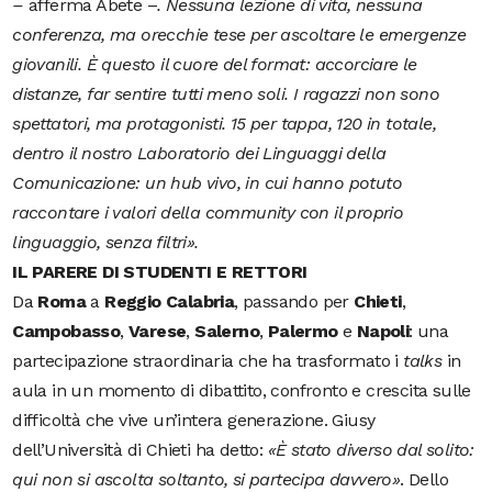
–
afferma Abete –
. Nessuna lezione di vita, nessuna
conferenza, ma orecchie tese per ascoltare le emergenze
giovanili. È questo il cuore del format: accorciare le
distanze, far sentire tutti meno soli. I ragazzi non sono
spettatori, ma protagonisti. 15 per tappa, 120 in totale,
dentro il nostro Laboratorio dei Linguaggi della
Comunicazione: un hub vivo, in cui hanno potuto
raccontare i valori della community con il proprio
linguaggio, senza filtri».
IL PARERE DI STUDENTI E RETTORI
Da
Roma
a
Reggio
Calabria
, passando per
Chieti
,
Campobasso
,
Varese
,
Salerno
,
Palermo
e
Napoli
: una
partecipazione straordinaria che ha trasformato i
talks
in
aula in un momento di dibattito, confronto e crescita sulle
difficoltà che vive un’intera generazione. Giusy
dell’Università di Chieti ha detto:
«È stato diverso dal solito:
qui non si ascolta soltanto, si partecipa davvero»
. Dello