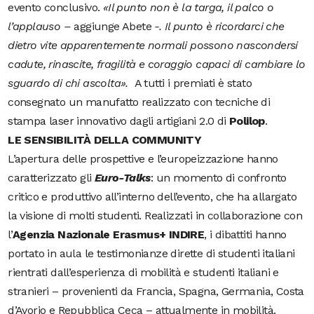
evento conclusivo.
«Il punto non è la targa, il palco o
l’applauso –
aggiunge Abete
-. Il punto è ricordarci che
dietro vite apparentemente normali possono nascondersi
cadute, rinascite, fragilità e coraggio capaci di cambiare lo
sguardo di chi ascolta».
A tutti i premiati è stato
consegnato un manufatto realizzato con tecniche di
stampa laser innovativo dagli artigiani 2.0 di
Polilop
.
LE SENSIBILITÀ DELLA COMMUNITY
L’apertura delle prospettive e l’europeizzazione hanno
caratterizzato gli
Euro-Talks
: un momento di confronto
critico e produttivo all’interno dell’evento, che ha allargato
la visione di molti studenti. Realizzati in collaborazione con
l’
Agenzia Nazionale Erasmus+ INDIRE
, i dibattiti hanno
portato in aula le testimonianze dirette di studenti italiani
rientrati dall’esperienza di mobilità e studenti italiani e
stranieri – provenienti da Francia, Spagna, Germania, Costa
d’Avorio e Repubblica Ceca – attualmente in mobilità.