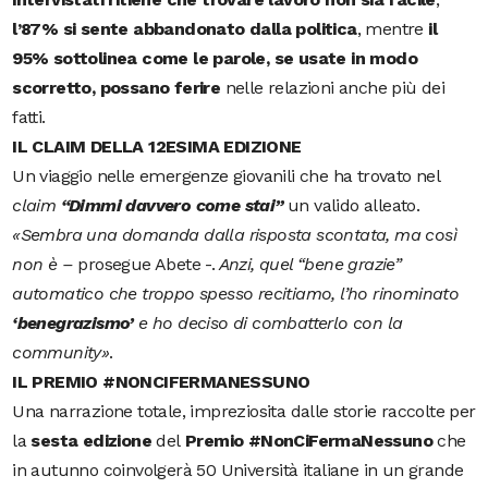
l’87% si sente abbandonato dalla politica
, mentre
il
95% sottolinea come le parole, se usate in modo
scorretto, possano ferire
nelle relazioni anche più dei
fatti.
IL CLAIM DELLA 12ESIMA EDIZIONE
Un viaggio nelle emergenze giovanili che ha trovato nel
claim
“Dimmi davvero come stai”
un valido alleato.
«Sembra una domanda dalla risposta scontata, ma così
non è –
prosegue Abete -.
Anzi, quel “bene grazie”
automatico che troppo spesso recitiamo, l’ho rinominato
‘benegrazismo’
e ho deciso di combatterlo con la
community»
.
IL PREMIO #NONCIFERMANESSUNO
Una narrazione totale, impreziosita dalle storie raccolte per
la
sesta edizione
del
Premio #NonCiFermaNessuno
che
in autunno coinvolgerà 50 Università italiane in un grande