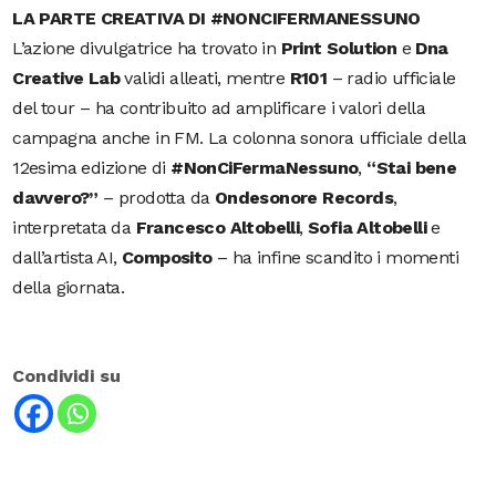
LA PARTE CREATIVA DI #NONCIFERMANESSUNO
L’azione divulgatrice ha trovato in
Print Solution
e
Dna
Creative Lab
validi alleati, mentre
R101
– radio ufficiale
del tour – ha contribuito ad amplificare i valori della
campagna anche in FM.
La colonna sonora ufficiale della
12esima edizione di
#NonCiFermaNessuno
,
“Stai bene
davvero?”
– prodotta da
Ondesonore
Records
,
interpretata da
Francesco
Altobelli
,
Sofia
Altobelli
e
dall’artista AI,
Composito
– ha infine scandito i momenti
della giornata.
Condividi su