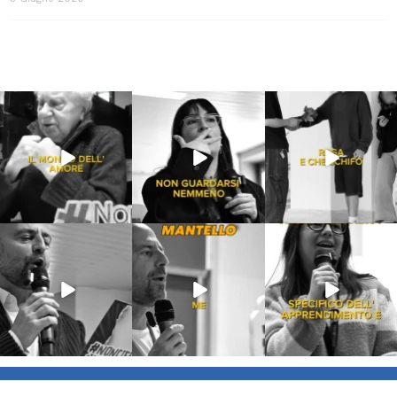
Lug 31
Lug 16
Lug 13
213
4
53
1
199
10
Lug 9
Giu 21
Giu 18
54
2
97
1
871
33