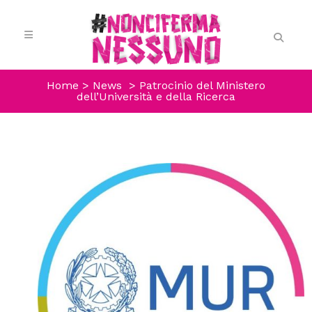
Home
>
News
>
Patrocinio del Ministero
dell’Università e della Ricerca