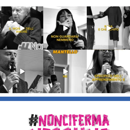
Lug 31
Lug 16
Lug 13
213
4
53
1
199
10
Lug 9
Giu 21
Giu 18
54
2
97
1
871
33