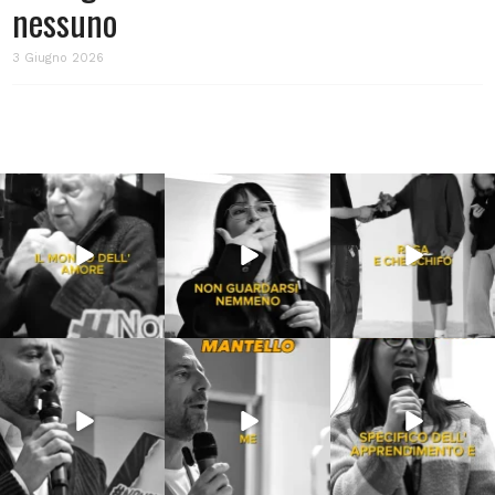
nessuno
3 Giugno 2026
Lug 31
Lug 16
Lug 13
214
4
53
1
199
10
Lug 9
Giu 21
Giu 18
54
2
97
1
871
33