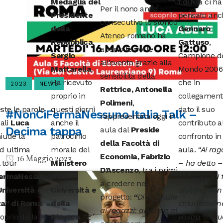
fiducia ci ha
Medaglia del
Per il nono anno
pensato anc
Presidente
consecutivo lo storico
Gennaro
della
Ateneo romano ha
Gattuso
,
Repubblica
,
aperto le porte
Campione d
Sergio
all’evento grazie alla
Mondo 2006
Mattarella
.
sensibilità della
che in
Ha ricevuto
2023
NEWS
Rettrice, Antonella
collegament
proprio in
Polimeni
,
dato il suo
ste le parole
questi giorni
#NonCiFermaNessuno Italia Talk –
rappresentata oggi in
contributo a
ali
Luca
anche il
Decima tappa
aula dal
Preside
confronto in
iude la
patrocinio
della Facoltà di
aula.
“Ai rag
d ultima
morale del
Economia, Fabrizio
16 Maggio 2023
– ha detto –
 tour
Ministero
D’Ascenzo
, tra i primi
consiglio di 
ermaNessuno
dell’
a credere nel
aiutare: non
Università
Università e
progetto:
“
Dico grazie
chiudetevi n
za” di Roma
.
della
ai ragazzi: al loro e al
vostra solit
roprio dalla
Ricerca
.
“E’