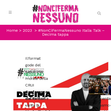
Home
>
2023
>
#NonCiFermaNessuno Italia Talk –
Decima tappa
Il format
gode del
patrocinio
morale della
CRUI
Conferenza
Ad alimenta
dei Rettori
e
entusiasmo 
vanta la