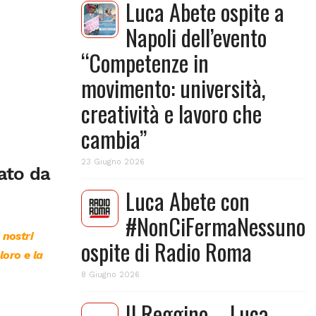
Luca Abete ospite a
Napoli dell’evento
“Competenze in
movimento: università,
creatività e lavoro che
cambia”
23 Giugno 2026
eato da
Luca Abete con
#NonCiFermaNessuno
 nostri
ospite di Radio Roma
loro e la
8 Giugno 2026
Il Reggino – Luca