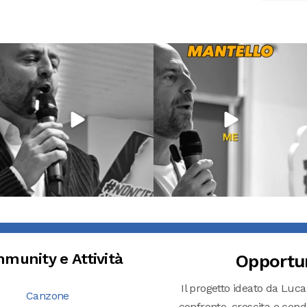
Lug 9
Giu 21
54
2
97
1
munity e Attività
Opportu
Il progetto ideato da Luca
Canzone
confronto, crescita e condiv