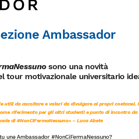
 sezione Ambassador
ermaNessuno
sono una novità
l tour motivazionale universitario id
 utili da ascoltare e valori da divulgare ai propri coetanei. I
me riferimento per gli altri studenti e punto di incontro da 
nale di #NonCiFermaNessuno» – Luca Abete
e tu unə Ambassador #NonCiFermaNessuno?