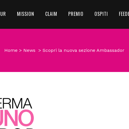
OUR
MISSION
CLAIM
PREMIO
OSPITI
FEED
Home
>
News
>
Scopri la nuova sezione Ambassador