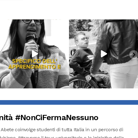
Giu 18
Giu 16
871
33
6966
381
nità #NonCiFermaNessuno
 Abete coinvolge studenti di tutta Italia in un percorso di
isione. Attraverso il tour universitario e le iniziative della