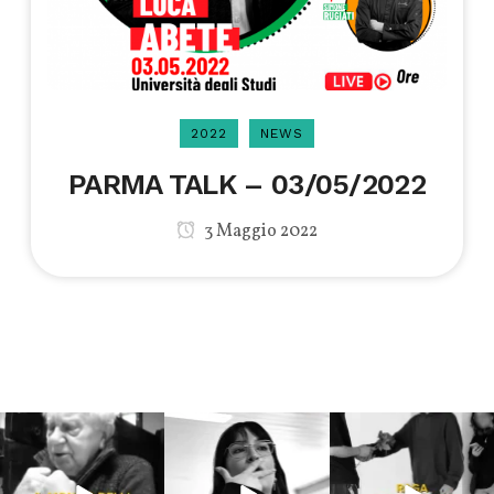
2022
NEWS
PARMA TALK – 03/05/2022
3 Maggio 2022
Lug 31
Lug 16
Lug 13
213
4
53
1
199
10