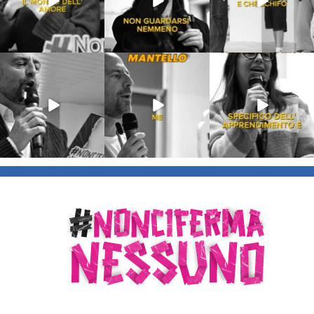
Lug 9
Giu 21
Giu 18
54
2
97
1
871
33