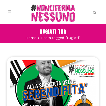
RUGIATI TAG
Home
>
Posts tagged "rugiati"