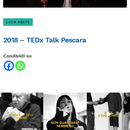
LUCA ABETE
2018 – TEDx Talk Pescara
Condividi su
Lug 31
Lug 16
Lug 13
211
4
53
1
198
10