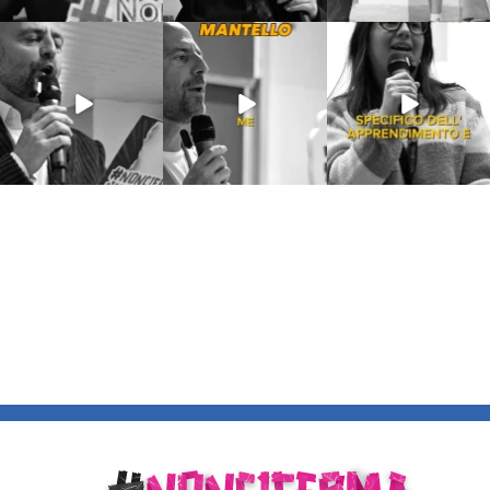
Lug 9
Giu 21
Giu 18
54
2
97
1
871
33