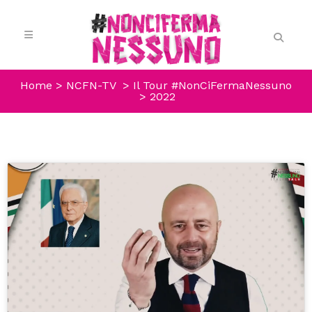
Home
>
NCFN-TV
>
Il Tour #NonCiFermaNessuno
>
2022