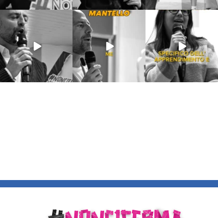
Lug 9
Giu 21
Giu 18
54
2
97
1
871
33