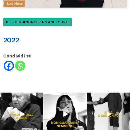
IL TOUR #NONCIFERMANESSUNO
2022
Condividi su
Lug 31
Lug 16
Lug 13
213
4
53
1
199
10