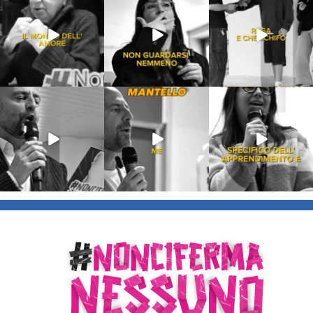
213
4
53
1
199
10
Lug 9
Giu 21
Giu 18
54
2
97
1
871
33