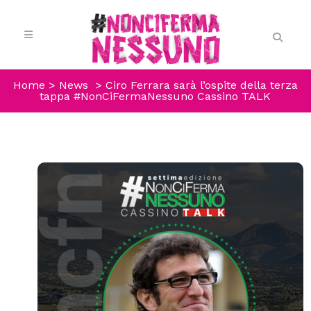
Home
>
News
>
Ciro Ferrara sarà l’ospite della terza
tappa #NonCiFermaNessuno Cassino TALK