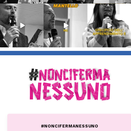
Lug 9
Giu 21
Giu 18
54
2
97
1
871
33
#NONCIFERMANESSUNO