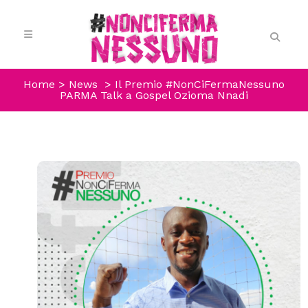
Home
>
News
>
Il Premio #NonCiFermaNessuno
PARMA Talk a Gospel Ozioma Nnadi