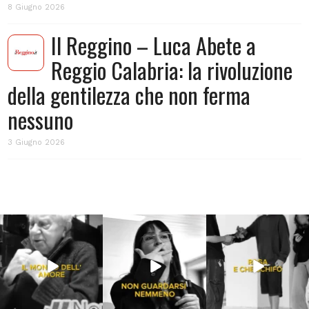
8 Giugno 2026
Il Reggino – Luca Abete a
Reggio Calabria: la rivoluzione
della gentilezza che non ferma
nessuno
3 Giugno 2026
Lug 31
Lug 16
Lug 13
213
4
53
1
199
10