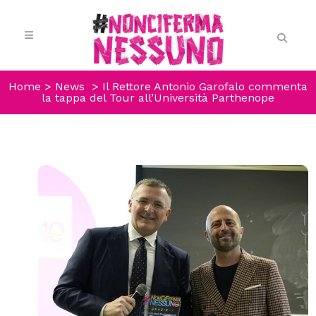
Home
>
News
>
Il Rettore Antonio Garofalo commenta
la tappa del Tour all’Università Parthenope