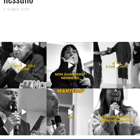
3 Giugno 2026
Lug 31
Lug 16
Lug 13
213
4
53
1
199
10
Lug 9
Giu 21
Giu 18
54
2
97
1
871
33