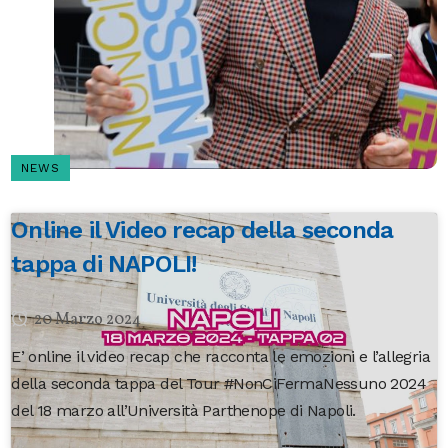
NEWS
Online il Video recap della seconda
tappa di NAPOLI!
20 Marzo 2024
E’ online il video recap che racconta le emozioni e l’allegria
della seconda tappa del Tour #NonCiFermaNessuno 2024
del 18 marzo all’Università Parthenope di Napoli.