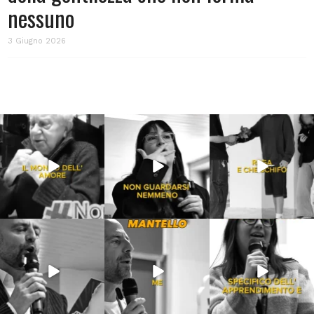
nessuno
3 Giugno 2026
Lug 31
Lug 16
Lug 13
213
4
53
1
199
10
Lug 9
Giu 21
Giu 18
54
2
97
1
871
33