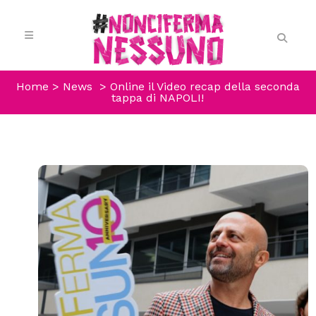
Home
>
News
>
Online il Video recap della seconda
tappa di NAPOLI!