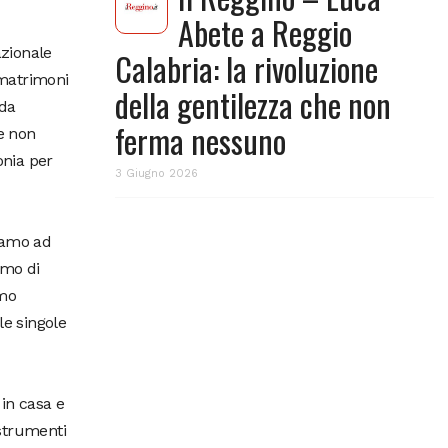
Abete a Reggio
azionale
Calabria: la rivoluzione
 matrimoni
della gentilezza che non
 da
ferma nessuno
me non
onia per
3 Giugno 2026
iamo ad
amo di
mmo
le singole
 in casa e
 strumenti