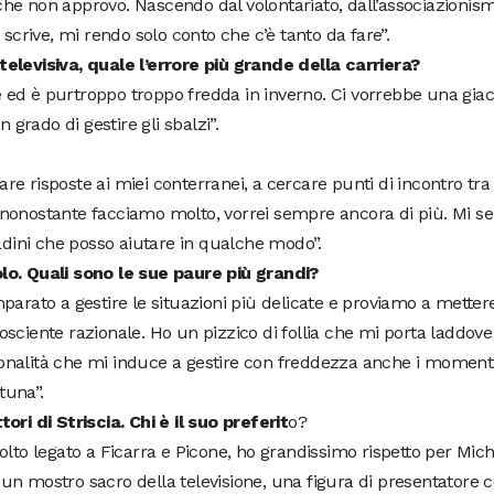
he non approvo. Nascendo dal volontariato, dall’associazionis
scrive, mi rendo solo conto che c’è tanto da fare”.
elevisiva, quale l’errore più grande della carriera?
te ed è purtroppo troppo fredda in inverno. Ci vorrebbe una gia
 grado di gestire gli sbalzi”.
dare risposte ai miei conterranei, a cercare punti di incontro tra
he nonostante facciamo molto, vorrei sempre ancora di più. Mi s
adini che posso aiutare in qualche modo”.
lo. Quali sono le sue paure più grandi?
parato a gestire le situazioni più delicate e proviamo a mette
sciente razionale. Ho un pizzico di follia che mi porta laddov
onalità che mi induce a gestire con freddezza anche i moment
tuna”.
ri di Striscia. Chi è il suo preferit
o?
lto legato a Ficarra e Picone, ho grandissimo rispetto per Mich
 è un mostro sacro della televisione, una figura di presentatore 