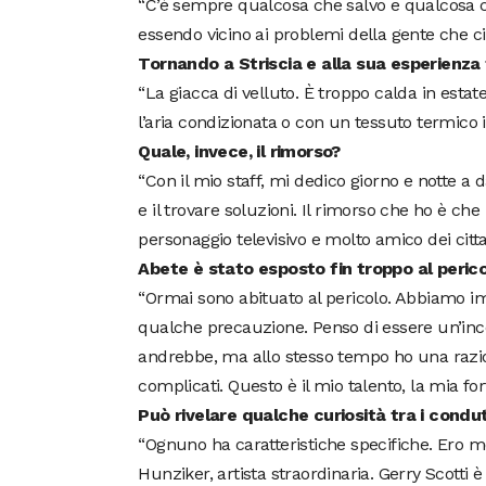
“C’è sempre qualcosa che salvo e qualcosa c
essendo vicino ai problemi della gente che ci 
Tornando a Striscia e alla sua esperienza t
“La giacca di velluto. È troppo calda in esta
l’aria condizionata o con un tessuto termico in
Quale, invece, il rimorso?
“Con il mio staff, mi dedico giorno e notte a 
e il trovare soluzioni. Il rimorso che ho è c
personaggio televisivo e molto amico dei citt
Abete è stato esposto fin troppo al perico
“Ormai sono abituato al pericolo. Abbiamo im
qualche precauzione. Penso di essere un’inco
andrebbe, ma allo stesso tempo ho una razi
complicati. Questo è il mio talento, la mia for
Può rivelare qualche curiosità tra i condutto
“Ognuno ha caratteristiche specifiche. Ero mo
Hunziker, artista straordinaria. Gerry Scotti