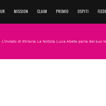
OUR
MISSION
CLAIM
PREMIO
OSPITI
FEED
 – L’inviato di Striscia La Notizia Luca Abete parla del suo 