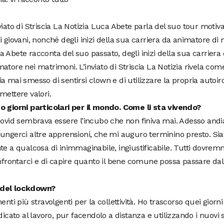
viato di Striscia La Notizia Luca Abete parla del suo tour motiv
i giovani, nonché degli inizi della sua carriera da animatore di
 Abete racconta del suo passato, degli inizi della sua carriera
atore nei matrimoni. L’inviato di Striscia La Notizia rivela co
a mai smesso di sentirsi clown e di utilizzare la propria autoir
mettere valori.
o giorni particolari per il mondo. Come li sta vivendo?
 Covid sembrava essere l’incubo che non finiva mai. Adesso and
iungerci altre apprensioni, che mi auguro terminino presto. Si
te a qualcosa di inimmaginabile, ingiustificabile. Tutti dovre
onfrontarci e di capire quanto il bene comune possa passare dal
e del lockdown?
nti più stravolgenti per la collettività. Ho trascorso quei giorni
dicato al lavoro, pur facendolo a distanza e utilizzando i nuovi