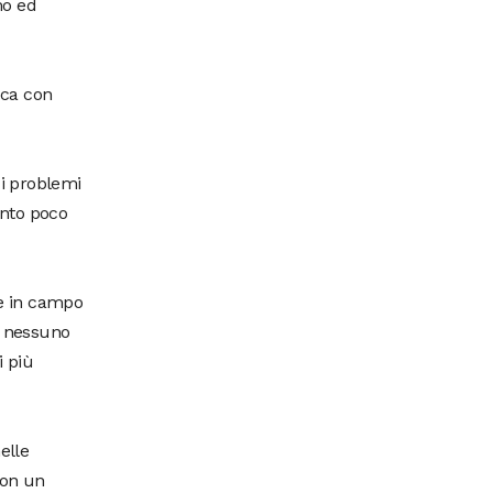
mo ed
cca con
 i problemi
ento poco
re in campo
e nessuno
i più
elle
con un