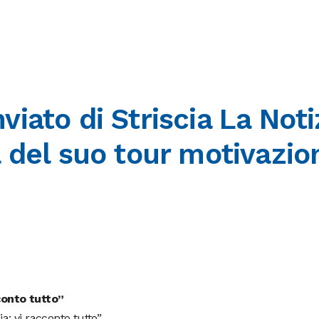
inviato di Striscia La Noti
 del suo tour motivazio
conto tutto”
a: vi racconto tutto”