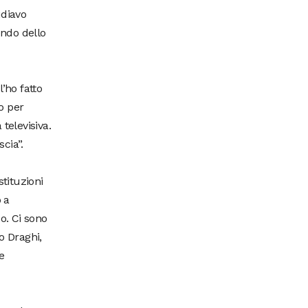
udiavo
ondo dello
’ho fatto
o per
televisiva.
cia”.
stituzioni
 a
o. Ci sono
o Draghi,
e