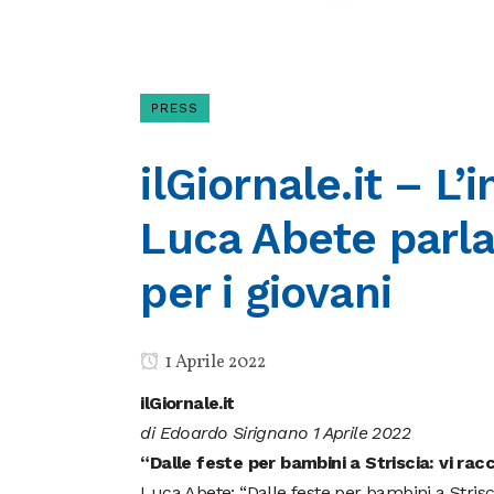
PRESS
ilGiornale.it – L’
Luca Abete parla
per i giovani
1 Aprile 2022
ilGiornale.it
di Edoardo Sirignano 1 Aprile 2022
“Dalle feste per bambini a Striscia: vi rac
Luca Abete: “Dalle feste per bambini a Strisci