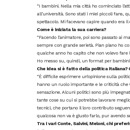
“I bambini. Nella mia città ho cominciato l’
all’università. Sono stati i miei piccoli fans,
spettacolo. Mi facevano capire quando era il c
Come è iniziata la sua carriera?
“Facendo l’animatore, poi sono passato ai mat
sempre con grande serietà. Pian piano ho co
qualche anno ho capito che non volevo fare l’
Ho messo su, quindi, un format per bambini su 
Che idea si è fatto della politica italiana
“È difficile esprimere un’opinione sulla politi
hanno un ruolo importante e le criticità che 
sensazione. Alcuni politici sono più impegnat
tante cose su cui si potrebbe lavorare megli
tecnici, che portano il loro contributo segue
qualcosa non va è giusto farlo, pur avendo se
Tra i vari Conte, Salvini, Meloni, chi prefer