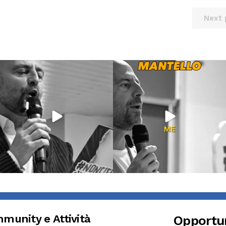
Next 
Giu 21
Giu 18
97
1
871
33
munity e Attività
Opportu