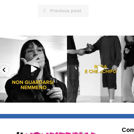
Previous post
Lug 13
Lug 9
199
10
54
2
Com