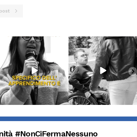
post
Giu 16
Giu 14
7000
383
287
14
nità #NonCiFermaNessuno