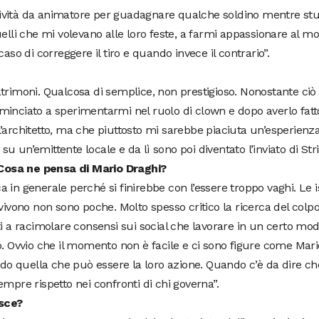
attività da animatore per guadagnare qualche soldino mentre st
 quelli che mi volevano alle loro feste, a farmi appassionare al m
aso di correggere il tiro e quando invece il contrario”.
rimoni. Qualcosa di semplice, non prestigioso. Nonostante ciò l
minciato a sperimentarmi nel ruolo di clown e dopo averlo fatt
architetto, ma che piuttosto mi sarebbe piaciuta un’esperienza 
un’emittente locale e da lì sono poi diventato l’inviato di Stris
? Cosa ne pensa di Mario Draghi?
ca in generale perché si finirebbe con l’essere troppo vaghi. Le i
vivono non sono poche. Molto spesso critico la ricerca del colpo
i a racimolare consensi sui social che lavorare in un certo mod
o. Ovvio che il momento non è facile e ci sono figure come Mari
ndo quella che può essere la loro azione. Quando c’è da dire ch
mpre rispetto nei confronti di chi governa”.
isce?