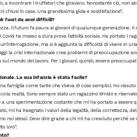
rò, a incontrare i truffatori che giravano. Nonostante ciò, non 
ni chiusi in casa. Una grandissima gioia e soddisfazione”.
r fuori da anni difficili?
tezza. Il futuro fa paura ai giovani di qualunque generazione. 
l Covid ha messo a dura prova l’attività sociale. Ha portato i ra
’interrogazione, ma si è aggiunta la difficoltà di vivere in una
ggi la crisi internazionale crea problemi di preoccupazione an
 sul mondo del lavoro. Per i giovani, quindi, essere preoccupati
onale. La sua infanzia è stata facile?
na famiglia come tante che viveva di cose semplici. Ho vissuto 
piccola realtà. Sono sempre stato un ragazzino timido e riservato
to a una sperimentazione costante che mi ha portato a essere 
 mi ha insegnato i valori della legalità, della correttezza, del 
mo noi stessi. Devo dire grazie a chi mi ha cresciuto perché se 
o loro”.
nto?