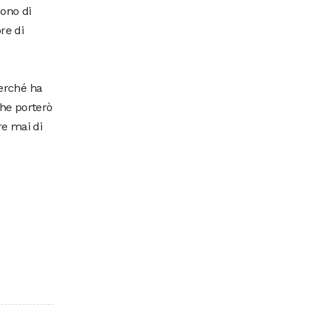
sono di
re di
perché ha
he porterò
re mai di