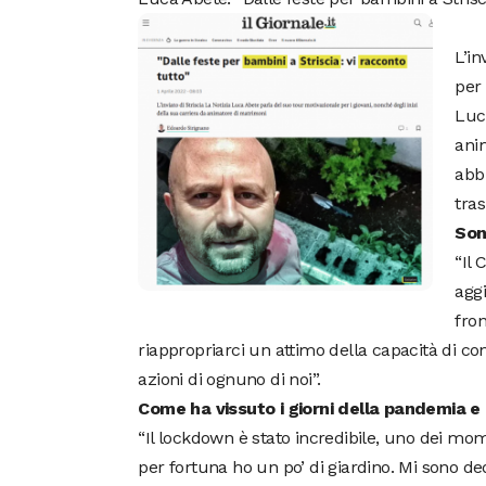
L’in
per 
Luca
anim
abbi
tras
Son
“Il
agg
fron
riappropriarci un attimo della capacità di c
azioni di ognuno di noi”.
Come ha vissuto i giorni della pandemia 
“Il lockdown è stato incredibile, uno dei mome
per fortuna ho un po’ di giardino. Mi sono de