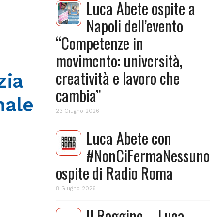
Luca Abete ospite a
Napoli dell’evento
“Competenze in
movimento: università,
creatività e lavoro che
zia
cambia”
nale
23 Giugno 2026
Luca Abete con
#NonCiFermaNessuno
ospite di Radio Roma
8 Giugno 2026
Il Reggino – Luca