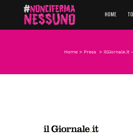
HOME
T
Home
>
Press
>
ilGiornale.it