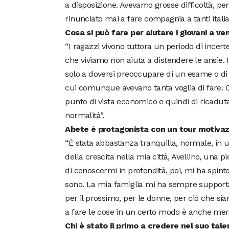
a disposizione. Avevamo grosse difficoltà, pe
rinunciato mai a fare compagnia a tanti italia
Cosa si può fare per aiutare i giovani a veni
“I ragazzi vivono tuttora un periodo di incer
che viviamo non aiuta a distendere le ansie. I
solo a doversi preoccupare di un esame o di un
cui comunque avevano tanta voglia di fare. O
punto di vista economico e quindi di ricaduta
normalità”.
Abete è protagonista con un tour motivazi
“È stata abbastanza tranquilla, normale, in u
della crescita nella mia città, Avellino, una 
di conoscermi in profondità, poi, mi ha spin
sono. La mia famiglia mi ha sempre supportato,
per il prossimo, per le donne, per ciò che sia
a fare le cose in un certo modo è anche merit
Chi è stato il primo a credere nel suo tale