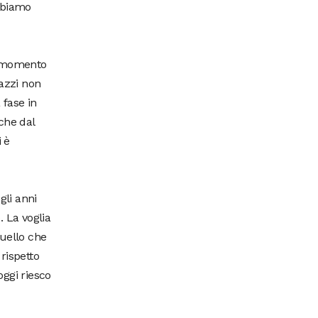
abbiamo
Il momento
gazzi non
 fase in
che dal
 è
gli anni
. La voglia
quello che
rispetto
oggi riesco