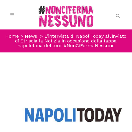
Home
>
News
>
L’intervista di NapoliToday all’inviato
di Striscia la Notizia in occasione della tappa
napoletana del tour #NonCiFermaNessuno