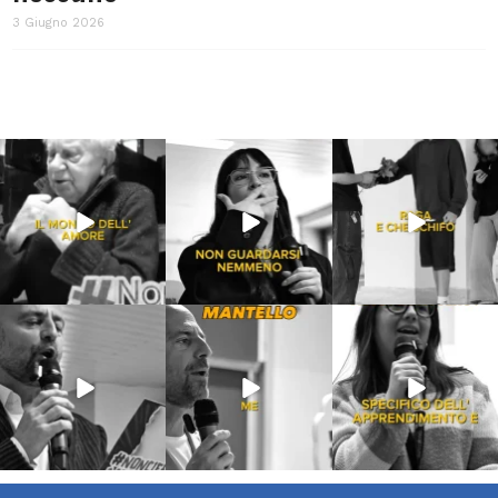
3 Giugno 2026
Lug 31
Lug 16
Lug 13
213
4
53
1
199
10
Lug 9
Giu 21
Giu 18
54
2
97
1
871
33