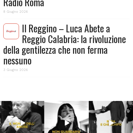
Radio Roma
8 Giugno 2026
Il Reggino – Luca Abete a
Reggio Calabria: la rivoluzione
della gentilezza che non ferma
nessuno
3 Giugno 2026
Lug 31
Lug 16
Lug 13
213
4
53
1
199
10