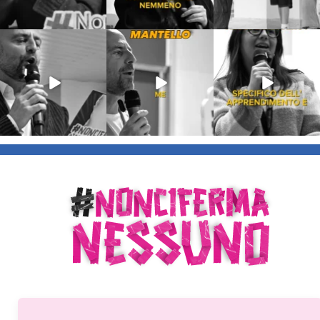
Lug 9
Giu 21
Giu 18
54
2
97
1
871
33