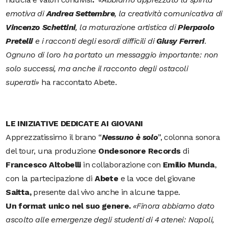
emotiva di
Andrea Settembre
, la creatività comunicativa di
Vincenzo
Schettini
, la maturazione artistica di
Pierpaolo
Pretelli
e i racconti degli esordi difficili di
Giusy Ferreri
.
Ognuno di loro ha portato un messaggio importante: non
solo successi, ma anche il racconto degli ostacoli
superati
»
ha raccontato Abete.
LE INIZIATIVE DEDICATE AI GIOVANI
Apprezzatissimo il brano “
Nessuno è solo
”, colonna sonora
del tour,
una
produzione
Ondesonore Records
di
Francesco Altobelli
in collaborazione con
Emilio
Munda
,
con la partecipazione di
Abete
e la voce del giovane
Saitta,
presente dal vivo anche in alcune tappe.
Un format unico nel suo genere.
«
Finora abbiamo dato
ascolto alle emergenze degli studenti di 4 atenei: Napoli,