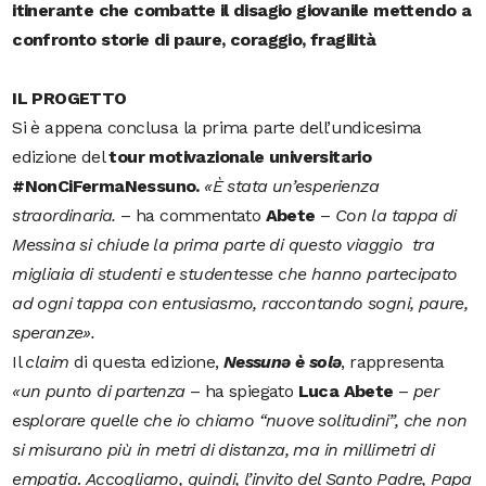
itinerante che combatte il disagio giovanile mettendo a
confronto storie di paure, coraggio, fragilità
IL PROGETTO
Si è appena conclusa la prima parte dell’undicesima
edizione del
tour motivazionale universitario
#NonCiFermaNessuno.
«
È stata un’esperienza
straordinaria.
–
ha commentato
Abete
–
Con la tappa di
Messina si chiude la prima parte di questo viaggio tra
migliaia di studenti e studentesse che hanno partecipato
ad ogni tappa con entusiasmo, raccontando sogni, paure,
speranze»
.
Il
claim
di questa edizione,
Nessunə è solə
, rappresenta
«un punto di partenza
– ha spiegato
Luca Abete
–
per
esplorare quelle che io chiamo “nuove solitudini”, che non
si misurano più in metri di distanza, ma in millimetri di
empatia
.
Accogliamo, quindi, l’invito del Santo Padre, Papa