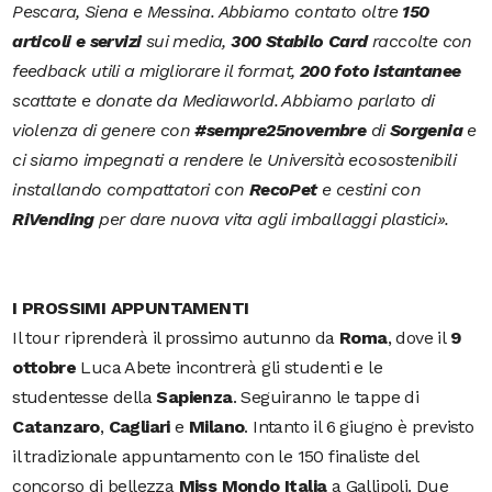
Pescara, Siena e Messina. Abbiamo contato oltre
150
articoli e servizi
sui media,
300 Stabilo Card
raccolte con
feedback utili a migliorare il format,
200 foto istantanee
scattate e donate da Mediaworld. Abbiamo parlato di
violenza di genere con
#sempre25novembre
di
Sorgenia
e
ci siamo impegnati a rendere le Università ecosostenibili
installando compattatori con
RecoPet
e cestini con
RiVending
per dare nuova vita agli imballaggi plastici
».
I PROSSIMI APPUNTAMENTI
Il tour riprenderà il prossimo autunno da
Roma
, dove il
9
ottobre
Luca Abete incontrerà gli studenti e le
studentesse della
Sapienza
. Seguiranno le tappe di
Catanzaro
,
Cagliari
e
Milano
. Intanto il 6 giugno è previsto
il tradizionale appuntamento con le 150 finaliste del
concorso di bellezza
Miss Mondo Italia
a Gallipoli. Due