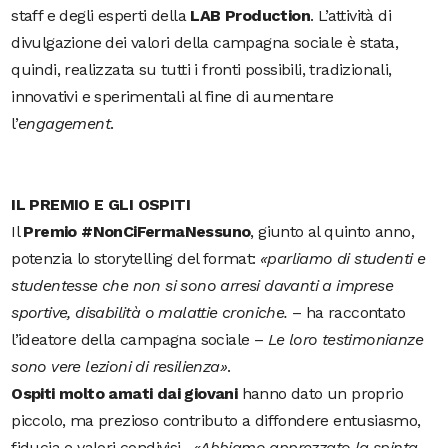
staff e degli esperti della
LAB Production
. L’attività di
divulgazione dei valori della campagna sociale è stata,
quindi, realizzata su tutti i fronti possibili, tradizionali,
innovativi e sperimentali al fine di aumentare
l’
engagement
.
IL PREMIO E GLI OSPITI
Il
Premio #NonCiFermaNessuno
, giunto al quinto anno,
potenzia lo storytelling del format:
«
parliamo di studenti e
studentesse che non si sono arresi davanti a imprese
sportive, disabilità o malattie croniche.
– ha raccontato
l’ideatore della campagna sociale –
Le loro testimonianze
sono vere lezioni di resilienza
»
.
Ospiti molto amati dai giovani
hanno dato un proprio
piccolo, ma prezioso contributo a diffondere entusiasmo,
fiducia e valori condivisi
.
«
Abbiamo apprezzato la spinta