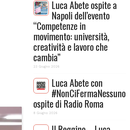
Luca Abete ospite a
Napoli dell’evento
“Competenze in
movimento: università,
creatività e lavoro che
cambia”
23 Giugno 2026
Luca Abete con
#NonCiFermaNessuno
ospite di Radio Roma
8 Giugno 2026
Il Reggino – Luca