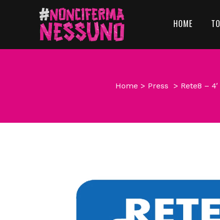
HOME
T
Home
>
Press
>
Rete8 – 4′