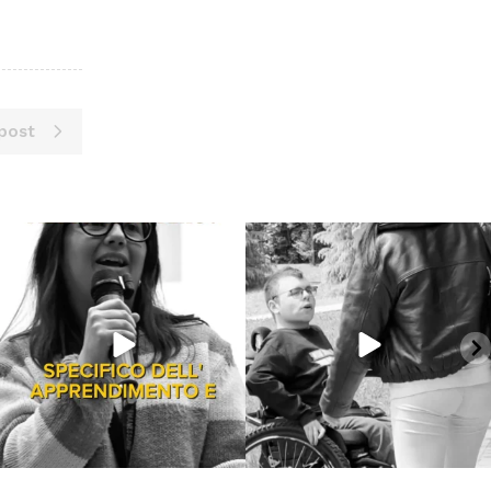
post
Giu 18
Giu 16
871
33
6982
383