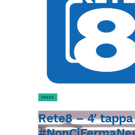
PRESS
Rete8 – 4′ tappa
#NonCiFermaNes