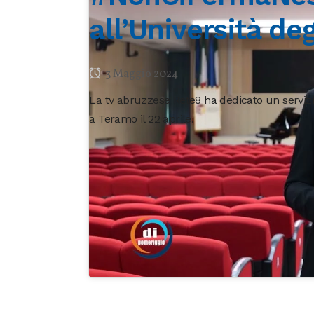
all’Università de
3 Maggio 2024
La tv abruzzese Rete8 ha dedicato un serviz
a Teramo il 22 aprile.