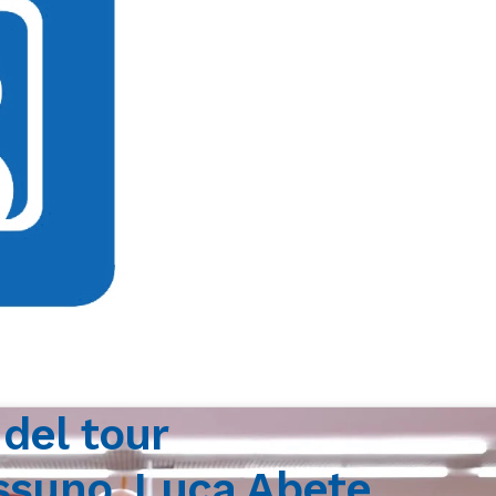
 del tour
suno, Luca Abete