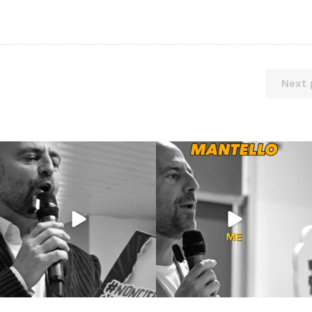
Next 
Lug 9
Giu 21
54
2
97
1