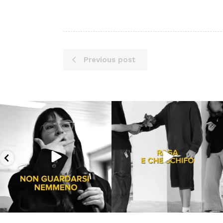
Previous post
Lug 16
Lug 13
53
1
199
10