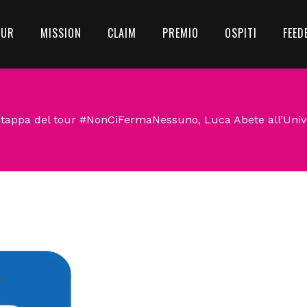
OUR
MISSION
CLAIM
PREMIO
OSPITI
FEED
 tappa del tour #NonCiFermaNessuno, Luca Abete all’Unive