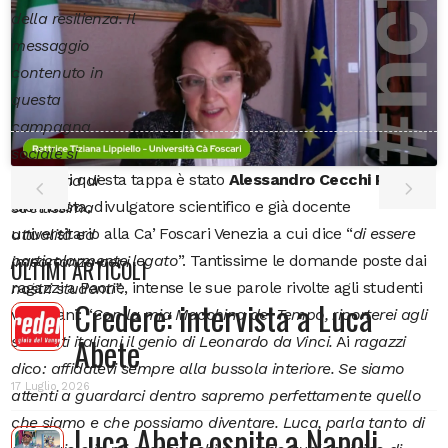
della resilienza. Il
messaggio
contenuto in
questa
campagna
sociale si
Ospite di questa tappa è stato
Alessandro Cecchi Paone.
conferma di
Giornalista, divulgatore scientifico e già docente
strettissima
universitario alla Ca’ Foscari Venezia a cui dice “
di essere
attualità ed
particolarmente legato
”. Tantissime le domande poste dai
importanza per i
ULTIMI ARTICOLI
ragazzi a Paone, intense le sue parole rivolte agli studenti
nostri studenti”.
Credere: intervista a Luca
veneziani: “
Con la mia Macchina del Tempo, riporterei agli
Abete
studenti italiani il genio di Leonardo da Vinci.
Ai
ragazzi
dico: affidatevi sempre alla bussola interiore. Se siamo
17 Luglio 2026
attenti a guardarci dentro sapremo perfettamente quello
che siamo e che possiamo diventare. Luca, parla tanto di
Luca Abete ospite a Napoli