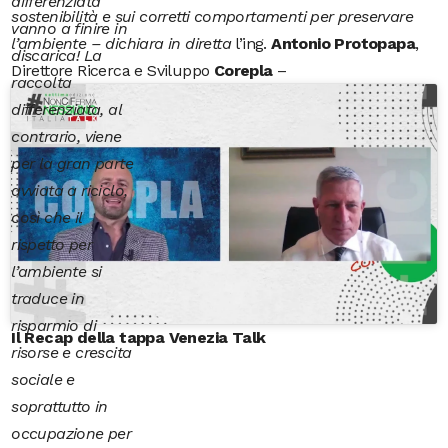
differenziata
sostenibilità e sui corretti comportamenti per preservare
vanno a finire in
l’ambiente – dichiara in diretta
l’ing.
Antonio Protopapa
,
discarica! La
Direttore Ricerca e Sviluppo
Corepla
–
raccolta
differenziata, al
contrario, viene
per la gran parte
avviata a riciclo,
così che il
rispetto per
l’ambiente si
traduce in
risparmio di
Il Recap della tappa Venezia Talk
risorse e crescita
sociale e
soprattutto in
occupazione per