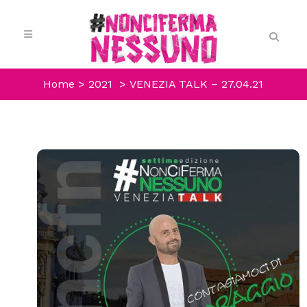
Home
>
2021
>
VENEZIA TALK – 27.04.21