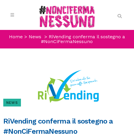
Home
>
News
>
RiVending conferma il sostegno a
#NonCiFermaNessuno
NEWS
RiVending conferma il sostegno a
#NonCiFermaNessuno