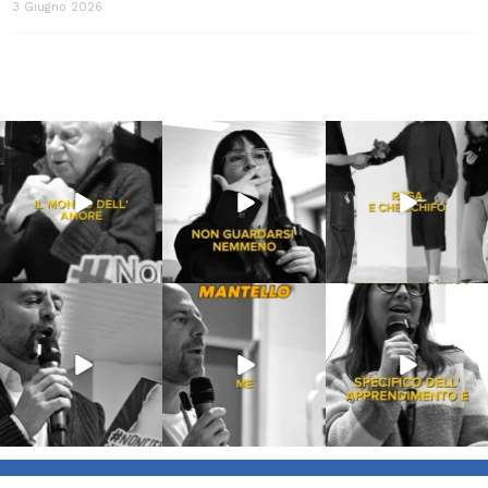
3 Giugno 2026
Lug 31
Lug 16
Lug 13
213
4
53
1
199
10
Lug 9
Giu 21
Giu 18
54
2
97
1
871
33