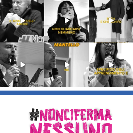
Lug 31
Lug 16
Lug 13
213
4
53
1
199
10
Lug 9
Giu 21
Giu 18
54
2
97
1
871
33