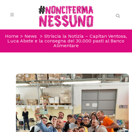
Home
>
News
>
Striscia la Notizia – Capitan Ventosa,
Luca Abete e la consegna dei 30.000 pasti al Banco
Alimentare