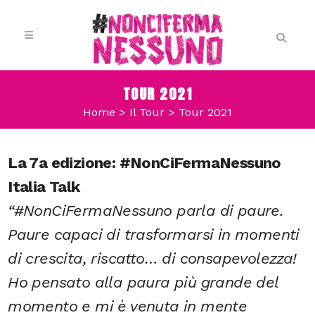
TOUR 2021
Home
>
Il Tour
>
Tour 2021
La 7a edizione: #NonCiFermaNessuno
Italia Talk
“#NonCiFermaNessuno parla di paure.
Paure capaci di trasformarsi in momenti
di crescita, riscatto… di consapevolezza!
Ho pensato alla paura più grande del
momento e mi è venuta in mente