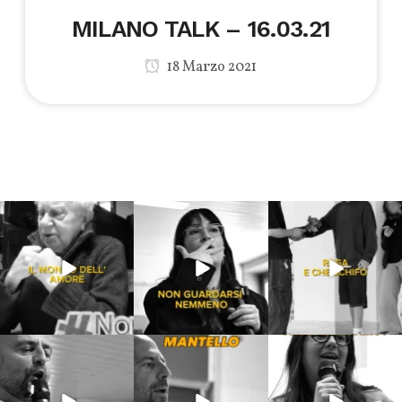
MILANO TALK – 16.03.21
18 Marzo 2021
Lug 31
Lug 16
Lug 13
213
4
53
1
199
10
Lug 9
Giu 21
Giu 18
54
2
97
1
871
33